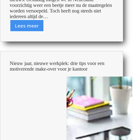
voorzichtig weer een beetje meer nu de maatregelen
worden versoepeld. Toch heeft nog steeds niet
iedereen altijd de…
Lees meer
Blijf
fit
en
gemotiveerd
–
ook
Nieuw jaar, nieuwe werkplek: drie tips voor een
onder
motiverende make-over voor je kantoor
werktijd