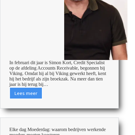
In februari dit jaar is Simon Kort, Credit Specialist
op de afdeling Accounts Receivable, begonnen bij
Viking. Omdat hij al bij Viking gewerkt heeft, kent
hij het bedrijf als zijn broekzak. Na meer dan tien
jaar is hij terug bij…
Lees meer
100
dagen
bij
Viking:
het
voelt
Elke dag Moederdag: waarom bedrijven werkende
als
moeders moeten koesteren