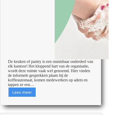
De keuken of pantry is een onmisbaar onderdeel van
elk kantoor! Het kloppend hart van de organisatie,
wordt deze ruimte vaak wel genoemd. Hier vinden
de informele gesprekken plaats bij de
koffieautomaat, komen medewerkers op adem en
tappen ze een…
Lees meer
De
keuken
schoonhouden
voor
beginners