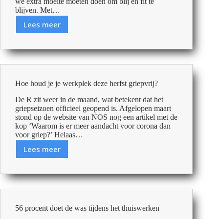
we extra moeite moeten doen om blij en fit te
blijven. Met…
Lees meer
Goed
voorbereid
het
najaar
in
Hoe houd je je werkplek deze herfst griepvrij?
De R zit weer in de maand, wat betekent dat het
griepseizoen officieel geopend is. Afgelopen maart
stond op de website van NOS nog een artikel met de
kop ‘Waarom is er meer aandacht voor corona dan
voor griep?’ Helaas…
Lees meer
Hoe
houd
je
je
werkplek
deze
56 procent doet de was tijdens het thuiswerken
herfst