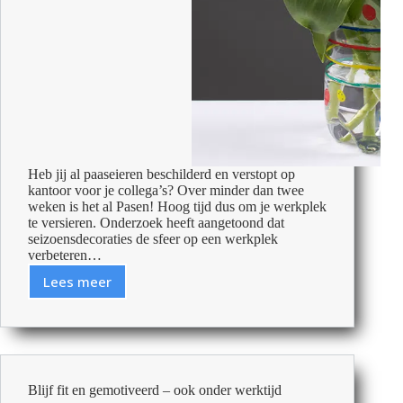
Heb jij al paaseieren beschilderd en verstopt op
kantoor voor je collega’s? Over minder dan twee
weken is het al Pasen! Hoog tijd dus om je werkplek
te versieren. Onderzoek heeft aangetoond dat
seizoensdecoraties de sfeer op een werkplek
verbeteren…
Lees meer
Zo
versier
je
je
(thuis)kantoor
sfeervol
Blijf fit en gemotiveerd – ook onder werktijd
voor