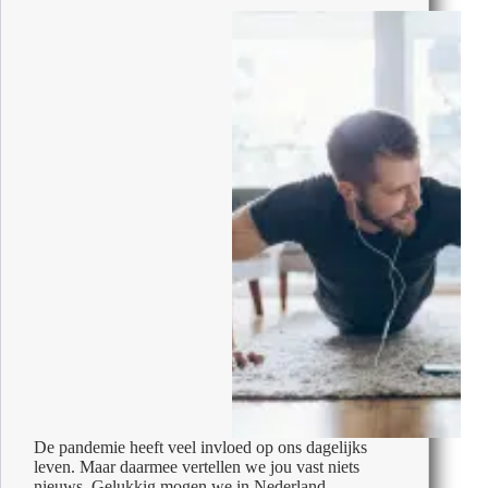
Pasen
De pandemie heeft veel invloed op ons dagelijks
leven. Maar daarmee vertellen we jou vast niets
nieuws. Gelukkig mogen we in Nederland