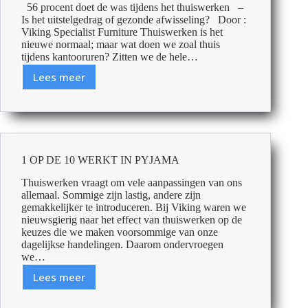
griepvrij?
56 procent doet de was tijdens het thuiswerken –
Is het uitstelgedrag of gezonde afwisseling? Door :
Viking Specialist Furniture Thuiswerken is het
nieuwe normaal; maar wat doen we zoal thuis
tijdens kantooruren? Zitten we de hele…
Lees meer
56
procent
doet
de
was
tijdens
1 OP DE 10 WERKT IN PYJAMA
het
thuiswerken
Thuiswerken vraagt om vele aanpassingen van ons
allemaal. Sommige zijn lastig, andere zijn
gemakkelijker te introduceren. Bij Viking waren we
nieuwsgierig naar het effect van thuiswerken op de
keuzes die we maken voorsommige van onze
dagelijkse handelingen. Daarom ondervroegen
we…
Lees meer
1
OP