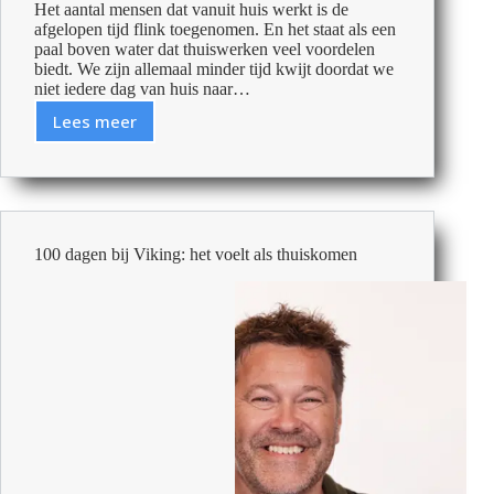
Het aantal mensen dat vanuit huis werkt is de
afgelopen tijd flink toegenomen. En het staat als een
paal boven water dat thuiswerken veel voordelen
biedt. We zijn allemaal minder tijd kwijt doordat we
niet iedere dag van huis naar…
Lees meer
Drie
tips
voor
een
beter
thuiskantoor
100 dagen bij Viking: het voelt als thuiskomen