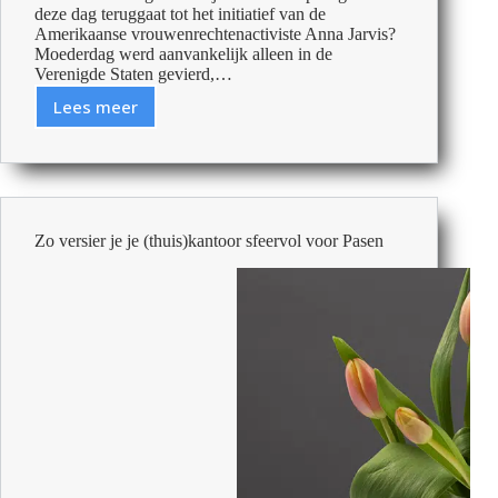
deze dag teruggaat tot het initiatief van de
Amerikaanse vrouwenrechtenactiviste Anna Jarvis?
Moederdag werd aanvankelijk alleen in de
Verenigde Staten gevierd,…
Lees meer
Elke
dag
Moederdag:
waarom
bedrijven
werkende
Zo versier je je (thuis)kantoor sfeervol voor Pasen
moeders
moeten
koesteren