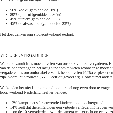
56% kookt (gemiddelde 18%)
89% opruimt (gemiddelde 36%)
45% tuiniert (gemiddelde 11%)
45% de afwas doet (gemiddelde 23%)
Het doet denken aan studieontwijkend gedrag.
VIRTUEEL VERGADEREN
Werkend vanuit huis moeten velen van ons ook virtueel vergaderen. En 
van de ondervraagden het lastig vindt om te weten wanneer ze moeten/
vergaderen als oncomfortabel ervaart, hebben velen (45%) er plezier en
zijn. Vooral bij vrouwen (55%) leeft dit gevoel erg. Contact met anderen
We konden het niet laten om op dit onderdeel nog even door te vragen n
hoor, werkend Nederland heeft er genoeg.
12% kampt met schreeuwende kinderen op de achtergrond
14% zegt dat dierengeluiden een virtuele vergadering hebben vers
1 op de 10 vergaderde terwijl de camera was gericht op een viez