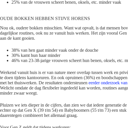
25% van de vrouwen scheert benen, oksels, etc. minder vaak
OUDE BOKKEN HEBBEN STIJVE HORENS
Nou ok, oudere bokken misschien. Want wat opvalt, is dat mensen bov
dagelijkse routines, ook nu ze vanuit huis werken. Het zijn vooral Gen Z
aan de kant gooien.
38% van hen gaat minder vaak onder de douche
30% kamt hun haar minder
46% van 23-38-jarige vrouwen scheert hun benen, oksels, etc. 
Werkend vanuit huis is er van nature meer overlap tussen werk en priv
te doen tijdens kantooruren. En ook opruimen (36%) en boodschappen
met het thuiswerken. De resultaten ondersteunen
eerder onderzoek van 
Welicht omdate de dag flexibeler ingedeeld kan worden, routines aang
minder zwaar weegt.
Pluizen we iets dieper in de cijfers, dan zien we dat iedere generatie de
echter op dat Gen X (39 t/m 54) en Babyboomers (55 t/m 73) een stuk 
daarentegen combineert het allemaal graag.
Voor Gen Z geldt dat tijdens werkuren: