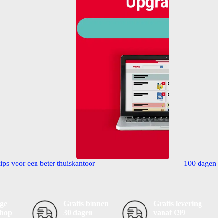
tips voor een beter thuiskantoor
100 dagen 
ge
Gratis binnen
Gratis levering
shop
30 dagen
vanaf €99