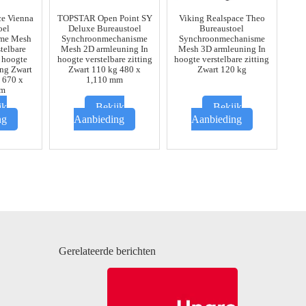
ce Vienna
TOPSTAR Open Point SY
Viking Realspace Theo
oel
Deluxe Bureaustoel
Bureaustoel
sme Mesh
Synchroonmechanisme
Synchroonmechanisme
stelbare
Mesh 2D armleuning In
Mesh 3D armleuning In
 hoogte
hoogte verstelbare zitting
hoogte verstelbare zitting
ing Zwart
Zwart 110 kg 480 x
Zwart 120 kg
 670 x
1,110 mm
mm
jk
Bekijk
Bekijk
ng
Aanbieding
Aanbieding
Gerelateerde berichten