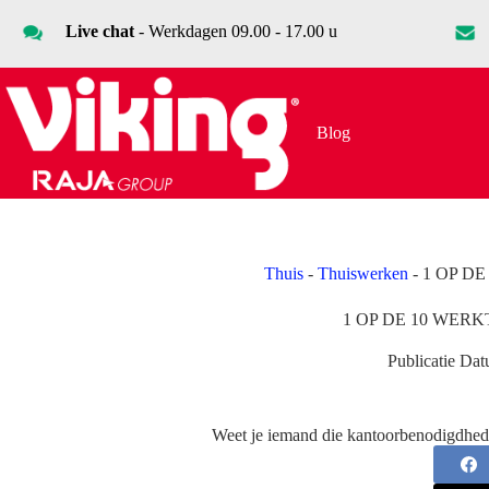
Ga
naar
Live chat
- Werkdagen 09.00 - 17.00 u
de
inhoud
Blog
Thuis
-
Thuiswerken
-
1 OP D
1 OP DE 10 WERK
Publicatie Dat
Weet je iemand die kantoorbenodigdhed