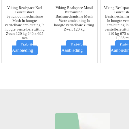
Viking Realspace Karl
Viking Realspace Mosil
Viking Realspa
Bureaustoel
Bureaustoel
Bureaust
Synchroonmechanisme
Basismechanisme Mesh
Basismechani
Mesh In hoogte
Vaste armleuning In
In hoogte ver
verstelbare armleuning In
hoogte verstelbare zitting
armleuning In
hoogte verstelbare zitting
Zwart 120 kg
verstelbare zitt
Zwart 120 kg 640 x 695
110 kg 675 x
mm
1,035 
Bekijk
Bekijk
Beki
Aanbieding
Aanbieding
Aanbiedi