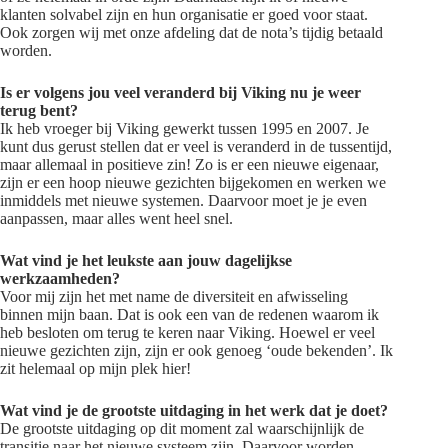
klanten solvabel zijn en hun organisatie er goed voor staat.
Ook zorgen wij met onze afdeling dat de nota’s tijdig betaald
worden.
Is er volgens jou veel veranderd bij Viking nu je weer
terug bent?
Ik heb vroeger bij Viking gewerkt tussen 1995 en 2007. Je
kunt dus gerust stellen dat er veel is veranderd in de tussentijd,
maar allemaal in positieve zin! Zo is er een nieuwe eigenaar,
zijn er een hoop nieuwe gezichten bijgekomen en werken we
inmiddels met nieuwe systemen. Daarvoor moet je je even
aanpassen, maar alles went heel snel.
Wat vind je het leukste aan jouw dagelijkse
werkzaamheden?
Voor mij zijn het met name de diversiteit en afwisseling
binnen mijn baan. Dat is ook een van de redenen waarom ik
heb besloten om terug te keren naar Viking. Hoewel er veel
nieuwe gezichten zijn, zijn er ook genoeg ‘oude bekenden’. Ik
zit helemaal op mijn plek hier!
Wat vind je de grootste uitdaging in het werk dat je doet?
De grootste uitdaging op dit moment zal waarschijnlijk de
transitie naar het nieuwe systeem zijn. Daarvoor worden