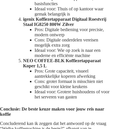
basisfuncties
Ideaal voor: Thuis of op kantoor waar
gemak belangrijk is
igenix Koffiezetapparaat Digitaal Roestvrij
Staal IG8250 800W Zilver
Pros: Digitale bediening voor precisie,
modern ontwerp
Cons: Digitale onderdelen vereisen
mogelijk extra zorg
Ideaal voor: Wie op zoek is naar een
moderne en efficiënte machine
NEO COFFEE-BLK Koffiezetapparaat
Koper 1,5 L
Pros: Grote capaciteit, visueel
aantrekkelijke koperen afwerking
Cons: groter formaat is misschien niet
geschikt voor kleine keukens
Ideaal voor: Grotere huishoudens of voor
het serveren van gasten
Conclusie: De beste keuze maken voor jouw reis naar
koffie
Concluderend kan ik zeggen dat het antwoord op de vraag
“Welke koffiemachine is de beste?” afhangt van je