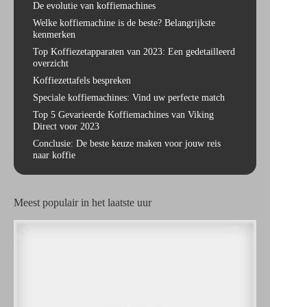
De evolutie van koffiemachines
Welke koffiemachine is de beste? Belangrijkste
kenmerken
Top Koffiezetapparaten van 2023: Een gedetailleerd
overzicht
Koffiezettafels bespreken
Speciale koffiemachines: Vind uw perfecte match
Top 5 Gevarieerde Koffiemachines van Viking
Direct voor 2023
Conclusie: De beste keuze maken voor jouw reis
naar koffie
Meest populair in het laatste uur