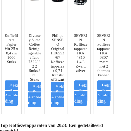
Koffiefil
Diverse
Philips
SEVERI
SEVERI
ters
y Suma
SENSE
N
N
Papier
Coffee
O
Koffieze
koffieze
Wit 25 x
Reinigi
Original
tapparaa
tapparaa
8,4 cm
ngstable
HD6553
t KA
t KA
1000
t Tabs
/67
4810
9307
Stuks
752283
Koffieze
1,4 L
zwart
2 2
tapparaa
Zwart,
met 2
Stuks à
t 0,7 l
zilver
thermos
60
Kunstst
kannen
Stuks
of Zwart
Beki
Beki
Beki
Beki
Beki
jk
jk
jk
jk
jk
Aanbie
Aanbie
Aanbie
Aanbie
Aanbie
ding
ding
ding
ding
ding
Top Koffiezetapparaten van 2023: Een gedetailleerd
overzicht