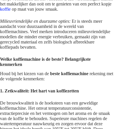
het makkelijker dan ooit om te genieten van een perfect kopje
koffie
op maat van jouw smaak.
Milieuvriendelijke en duurzame opties:
Er is steeds meer
aandacht voor duurzaamheid in de wereld van
koffiemachines. Veel merken introduceren milieuvriendelijke
modellen die minder energie verbruiken, gemaakt zijn van
gerecycled materiaal en zelfs biologisch afbreekbare
koffiepads bevatten.
Welke koffiemachine is de beste? Belangrijkste
kenmerken
Houd bij het kiezen van de
beste koffiemachine
rekening met
de volgende kenmerken:
1. Zetkwaliteit: Het hart van koffiezetten
De brouwkwaliteit is de hoeksteen van een geweldige
koffiemachine. Het omvat temperatuurconsistentie,
extractieprecisie en het vermogen om het aroma en de smaak
van de koffie te behouden. Superieure machines regelen de
watertemperatuur nauwkeurig en zorgen ervoor dat deze
binnen het ideale bereik van 195°F tot 205°F blijft. Deze