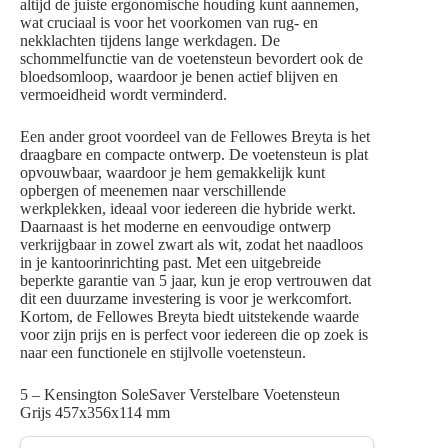
altijd de juiste ergonomische houding kunt aannemen,
wat cruciaal is voor het voorkomen van rug- en
nekklachten tijdens lange werkdagen. De
schommelfunctie van de voetensteun bevordert ook de
bloedsomloop, waardoor je benen actief blijven en
vermoeidheid wordt verminderd.
Een ander groot voordeel van de Fellowes Breyta is het
draagbare en compacte ontwerp. De voetensteun is plat
opvouwbaar, waardoor je hem gemakkelijk kunt
opbergen of meenemen naar verschillende
werkplekken, ideaal voor iedereen die hybride werkt.
Daarnaast is het moderne en eenvoudige ontwerp
verkrijgbaar in zowel zwart als wit, zodat het naadloos
in je kantoorinrichting past. Met een uitgebreide
beperkte garantie van 5 jaar, kun je erop vertrouwen dat
dit een duurzame investering is voor je werkcomfort.
Kortom, de Fellowes Breyta biedt uitstekende waarde
voor zijn prijs en is perfect voor iedereen die op zoek is
naar een functionele en stijlvolle voetensteun.
5 – Kensington SoleSaver Verstelbare Voetensteun
Grijs 457x356x114 mm