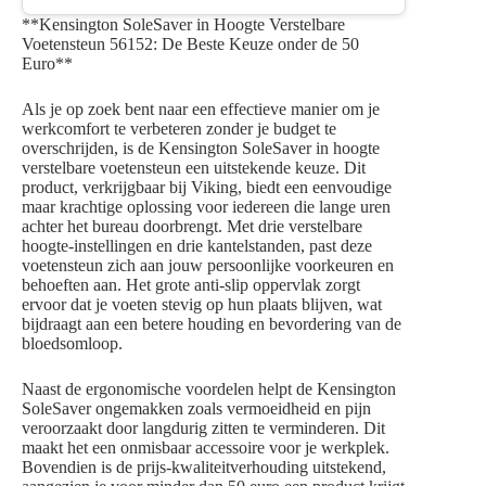
**Kensington SoleSaver in Hoogte Verstelbare
Voetensteun 56152: De Beste Keuze onder de 50
Euro**
Als je op zoek bent naar een effectieve manier om je
werkcomfort te verbeteren zonder je budget te
overschrijden, is de Kensington SoleSaver in hoogte
verstelbare voetensteun een uitstekende keuze. Dit
product, verkrijgbaar bij Viking, biedt een eenvoudige
maar krachtige oplossing voor iedereen die lange uren
achter het bureau doorbrengt. Met drie verstelbare
hoogte-instellingen en drie kantelstanden, past deze
voetensteun zich aan jouw persoonlijke voorkeuren en
behoeften aan. Het grote anti-slip oppervlak zorgt
ervoor dat je voeten stevig op hun plaats blijven, wat
bijdraagt aan een betere houding en bevordering van de
bloedsomloop.
Naast de ergonomische voordelen helpt de Kensington
SoleSaver ongemakken zoals vermoeidheid en pijn
veroorzaakt door langdurig zitten te verminderen. Dit
maakt het een onmisbaar accessoire voor je werkplek.
Bovendien is de prijs-kwaliteitverhouding uitstekend,