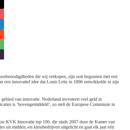
antoorbenodigdheden die wij verkopen, zijn ooit begonnen met een
n een innovatief idee dat Louis Leitz in 1896 ontwikkelde in zijn
 gebied van innovatie. Nederland investeert veel geld in
icaties is ‘bovengemiddeld’, zo stelt de Europese Commissie in
ijkse KVK Innovatie top 100, die sinds 2007 door de Kamer van
ies uit m
idden,-en kleinbedrijven uitgelicht en gaat elk jaar e
én