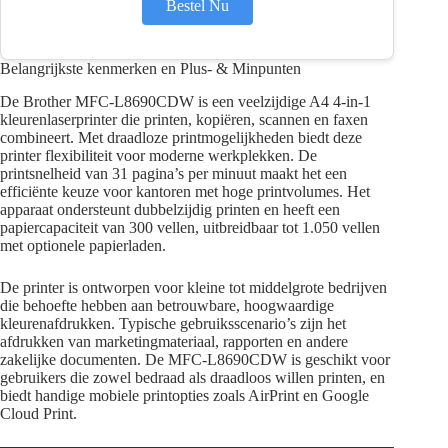
Bestel Nu
Belangrijkste kenmerken en Plus- & Minpunten
De Brother MFC-L8690CDW is een veelzijdige A4 4-in-1
kleurenlaserprinter die printen, kopiëren, scannen en faxen
combineert. Met draadloze printmogelijkheden biedt deze
printer flexibiliteit voor moderne werkplekken. De
printsnelheid van 31 pagina’s per minuut maakt het een
efficiënte keuze voor kantoren met hoge printvolumes. Het
apparaat ondersteunt dubbelzijdig printen en heeft een
papiercapaciteit van 300 vellen, uitbreidbaar tot 1.050 vellen
met optionele papierladen.
De printer is ontworpen voor kleine tot middelgrote bedrijven
die behoefte hebben aan betrouwbare, hoogwaardige
kleurenafdrukken. Typische gebruiksscenario’s zijn het
afdrukken van marketingmateriaal, rapporten en andere
zakelijke documenten. De MFC-L8690CDW is geschikt voor
gebruikers die zowel bedraad als draadloos willen printen, en
biedt handige mobiele printopties zoals AirPrint en Google
Cloud Print.