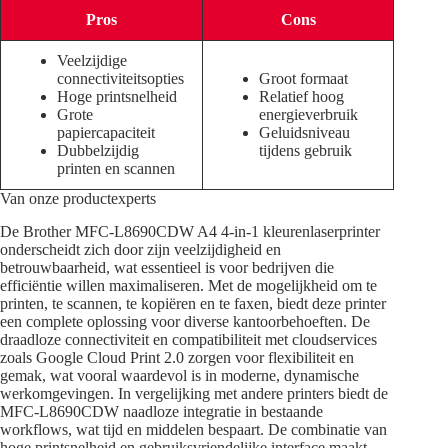
Pros
Cons
Veelzijdige
connectiviteitsopties
Groot formaat
Hoge printsnelheid
Relatief hoog
Grote
energieverbruik
papiercapaciteit
Geluidsniveau
Dubbelzijdig
tijdens gebruik
printen en scannen
Van onze productexperts
De Brother MFC-L8690CDW A4 4-in-1 kleurenlaserprinter
onderscheidt zich door zijn veelzijdigheid en
betrouwbaarheid, wat essentieel is voor bedrijven die
efficiëntie willen maximaliseren. Met de mogelijkheid om te
printen, te scannen, te kopiëren en te faxen, biedt deze printer
een complete oplossing voor diverse kantoorbehoeften. De
draadloze connectiviteit en compatibiliteit met cloudservices
zoals Google Cloud Print 2.0 zorgen voor flexibiliteit en
gemak, wat vooral waardevol is in moderne, dynamische
werkomgevingen. In vergelijking met andere printers biedt de
MFC-L8690CDW naadloze integratie in bestaande
workflows, wat tijd en middelen bespaart. De combinatie van
hoge printsnelheid en gebruiksvriendelijke interface maakt