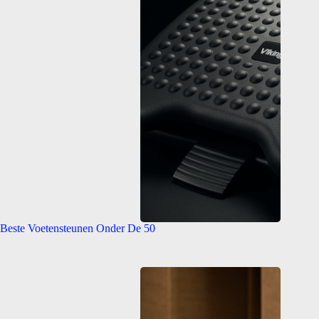
Beste Voetensteunen Onder De 50