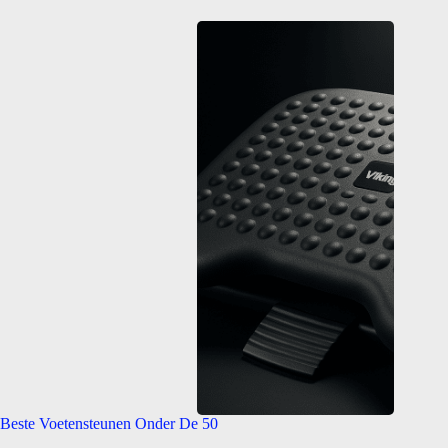
Beste Voetensteunen Onder De 50