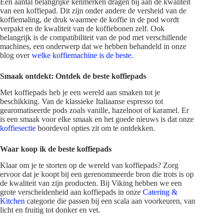
Een aantal belangrijke kenmerken dragen bij aan de kwaliteit
van een koffiepad. Dit zijn onder andere de versheid van de
koffiemaling, de druk waarmee de koffie in de pod wordt
verpakt en de kwaliteit van de koffiebonen zelf. Ook
belangrijk is de compatibiliteit van de pod met verschillende
machines, een onderwerp dat we hebben behandeld in onze
blog over
welke koffiemachine is de beste
.
Smaak ontdekt: Ontdek de beste koffiepads
Met koffiepads heb je een wereld aan smaken tot je
beschikking. Van de klassieke Italiaanse espresso tot
gearomatiseerde pods zoals vanille, hazelnoot of karamel. Er
is een smaak voor elke smaak en het goede nieuws is dat onze
koffiesectie
boordevol opties zit om te ontdekken.
Waar koop ik de beste koffiepads
Klaar om je te storten op de wereld van koffiepads? Zorg
ervoor dat je koopt bij een gerenommeerde bron die trots is op
de kwaliteit van zijn producten. Bij Viking hebben we een
grote verscheidenheid aan koffiepads in onze
Catering &
Kitchen
categorie die passen bij een scala aan voorkeuren, van
licht en fruitig tot donker en vet.