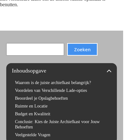
benutten.
Search
Zoeken
Inhoudsopgave
Waarom is de juiste archiefkast belangrijk?
Voordelen van Verschillende Lade-opties
Beoordeel je Opslagbehoeften
Ruimte en Locatie
Budget en Kwaliteit
Conclusie: Kies de Juiste Archiefkast voor Jouw
Behoeften
Veelgestelde Vragen