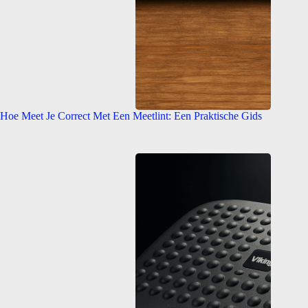
Hoe Meet Je Correct Met Een Meetlint: Een Praktische Gids