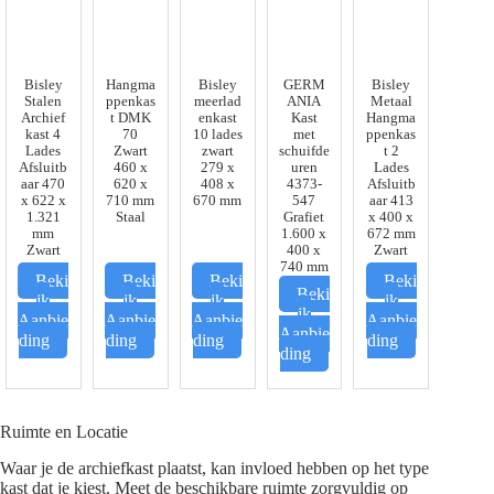
Bisley
Hangma
Bisley
GERM
Bisley
Stalen
ppenkas
meerlad
ANIA
Metaal
Archief
t DMK
enkast
Kast
Hangma
kast 4
70
10 lades
met
ppenkas
Lades
Zwart
zwart
schuifde
t 2
Afsluitb
460 x
279 x
uren
Lades
aar 470
620 x
408 x
4373-
Afsluitb
x 622 x
710 mm
670 mm
547
aar 413
1.321
Staal
Grafiet
x 400 x
mm
1.600 x
672 mm
Zwart
400 x
Zwart
740 mm
Beki
Beki
Beki
Beki
Beki
jk
jk
jk
jk
jk
Aanbie
Aanbie
Aanbie
Aanbie
Aanbie
ding
ding
ding
ding
ding
Ruimte en Locatie
Waar je de archiefkast plaatst, kan invloed hebben op het type
kast dat je kiest. Meet de beschikbare ruimte zorgvuldig op