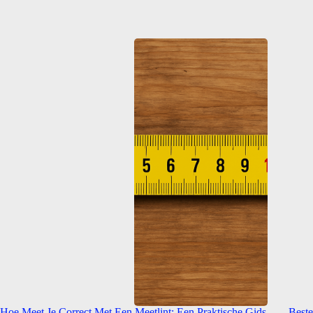
Hoe Meet Je Correct Met Een Meetlint: Een Praktische Gids
Best