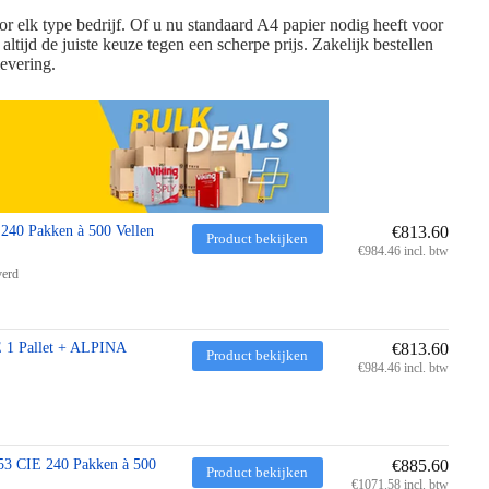
r elk type bedrijf. Of u nu standaard A4 papier nodig heeft voor
ltijd de juiste keuze tegen een scherpe prijs. Zakelijk bestellen
levering.
240 Pakken à 500 Vellen
€813.60
Product bekijken
€984.46 incl. btw
verd
E 1 Pallet + ALPINA
€813.60
Product bekijken
€984.46 incl. btw
153 CIE 240 Pakken à 500
€885.60
Product bekijken
€1071.58 incl. btw