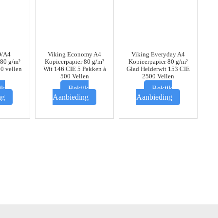
/A4
Viking Economy A4
Viking Everyday A4
 80 g/m²
Kopieerpapier 80 g/m²
Kopieerpapier 80 g/m²
0 vellen
Wit 146 CIE 5 Pakken à
Glad Helderwit 153 CIE
500 Vellen
2500 Vellen
jk
Bekijk
Bekijk
ng
Aanbieding
Aanbieding