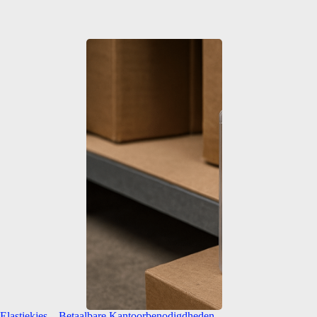
lastiekjes – Betaalbare Kantoorbenodigdheden