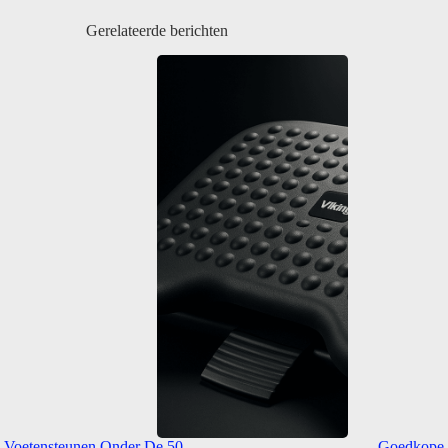
Gerelateerde berichten
e Voetensteunen Onder De 50
Goedkope E