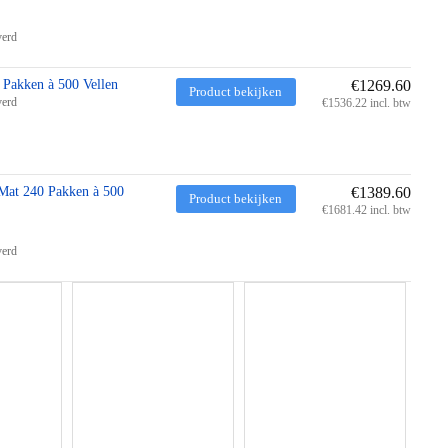
verd
Pakken à 500 Vellen
€1269.60
Product bekijken
verd
€1536.22 incl. btw
Mat 240 Pakken à 500
€1389.60
Product bekijken
€1681.42 incl. btw
verd