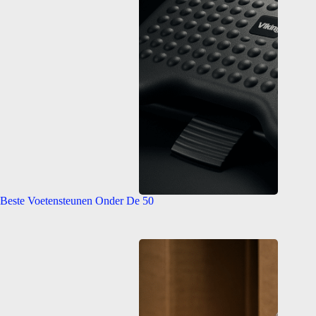
Beste Voetensteunen Onder De 50