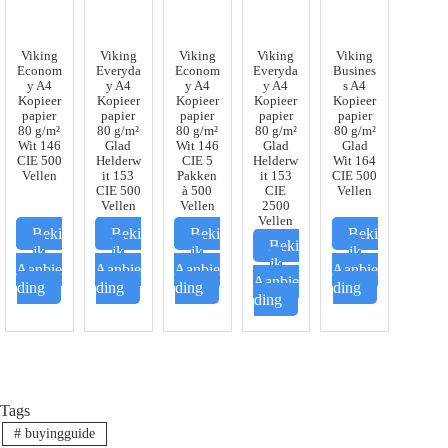
Viking
Viking
Viking
Viking
Viking
Econom
Everyda
Econom
Everyda
Busines
y A4
y A4
y A4
y A4
s A4
Kopieer
Kopieer
Kopieer
Kopieer
Kopieer
papier
papier
papier
papier
papier
80 g/m²
80 g/m²
80 g/m²
80 g/m²
80 g/m²
Wit 146
Glad
Wit 146
Glad
Glad
CIE 500
Helderw
CIE 5
Helderw
Wit 164
Vellen
it 153
Pakken
it 153
CIE 500
CIE 500
à 500
CIE
Vellen
Vellen
Vellen
2500
Vellen
Beki
Beki
Beki
Beki
Beki
jk
jk
jk
jk
jk
Aanbie
Aanbie
Aanbie
Aanbie
Aanbie
ding
ding
ding
ding
ding
Tags
#
buyingguide