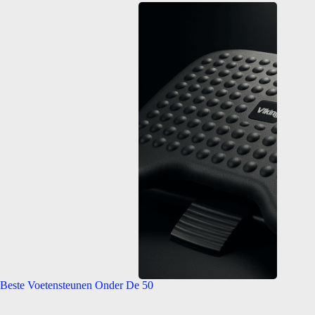
Beste Voetensteunen Onder De 50