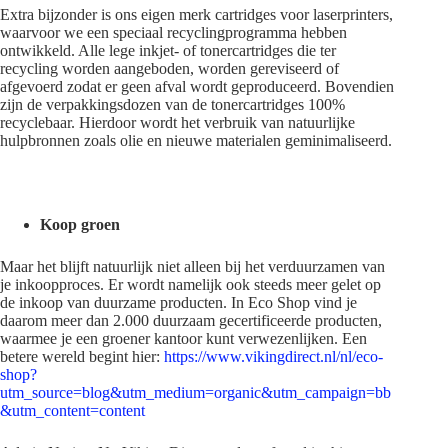
Extra bijzonder is ons eigen merk cartridges voor laserprinters,
waarvoor we een speciaal recyclingprogramma hebben
ontwikkeld. Alle lege inkjet- of tonercartridges die ter
recycling worden aangeboden, worden gereviseerd of
afgevoerd zodat er geen afval wordt geproduceerd. Bovendien
zijn de verpakkingsdozen van de tonercartridges 100%
recyclebaar. Hierdoor wordt het verbruik van natuurlijke
hulpbronnen zoals olie en nieuwe materialen geminimaliseerd.
Koop groen
Maar het blijft natuurlijk niet alleen bij het verduurzamen van
je inkoopproces. Er wordt namelijk ook steeds meer gelet op
de inkoop van duurzame producten. In Eco Shop vind je
daarom meer dan 2.000 duurzaam gecertificeerde producten,
waarmee je een groener kantoor kunt verwezenlijken. Een
betere wereld begint hier:
https://www.vikingdirect.nl/nl/eco-
shop?
utm_source=blog&utm_medium=organic&utm_campaign=bb
&utm_content=content