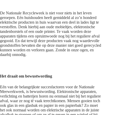
De Nationale Recycleweek is niet voor niets in het leven
geroepen. Eén huishouden heeft gemiddeld al zo’n honderd
elektrische producten in huis waarvan een deel in lades ligt te
verstoffen. Denk hierbij aan oude mobieltjes, elektronische
tandenborstels of een oude printer. Te vaak worden deze
apparaten tijdens een opruimwoede nog bij het reguliere afval
gegooid. En dat terwijl deze producten vaak nog waardevolle
grondstoffen bevatten die op deze manier niet goed gerecycled
kunnen worden en verloren gaan. Zonde in onze ogen, en
daarbij onnodig.
Het draait om bewustwording
Eén van de belangrijkste succesfactoren voor de Nationale
Meewerkweek, is bewustwording. Elektronische apparaten,
verlichting en batterijen horen nu eenmaal niet bij het reguliere
afval, waar ze nog té vaak terechtkomen. Mensen gooien toch
ook glas in een glasbak en papier in een papierbak? Zo moet
het ook normaal worden om elektrische apparaten in de juiste
afvalbak te stoppen of om ze af te geven in een winkel of bij