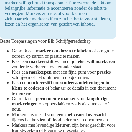
markeerstift gebruikt transparante, fluorescerende inkt om
belangrijke informatie te accentueren zonder de tekst te
verbergen. Markers zijn ideaal voor kleur en
zichtbaarheid; markeerstiften zijn het beste voor studeren,
lezen en het organiseren van geschreven inhoud.
Beste Toepassingen voor Elk Schrijfgereedschap
Gebruik een
marker
om
dozen te labelen
of om grote
borden op karton of plastic te maken.
Kies een
markeerstift
wanneer je
tekst wilt markeren
zonder te verbergen wat eronder staat.
Kies een
markerpen
met een fijne punt voor
precies
schrijven
of het omlijnen in diagrammen.
Pak een
markeerstift
om
studeeraantekeningen in
kleur te coderen
of belangrijke details in een document
te markeren.
Gebruik een
permanente marker
voor
langdurige
markeringen
op oppervlakken zoals glas, metaal of
hout.
Markeren is ideaal voor een
snel visueel overzicht
tijdens het herzien of doorbladeren van documenten.
Markers met levendige
kleuren
zijn beter geschikt voor
kunstwerken
of kleurrijke presentaties.