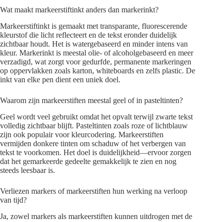
Wat maakt markeerstiftinkt anders dan markerinkt?
Markeerstiftinkt is gemaakt met transparante, fluorescerende
kleurstof die licht reflecteert en de tekst eronder duidelijk
zichtbaar houdt. Het is watergebaseerd en minder intens van
kleur. Markerinkt is meestal olie- of alcoholgebaseerd en meer
verzadigd, wat zorgt voor gedurfde, permanente markeringen
op oppervlakken zoals karton, whiteboards en zelfs plastic. De
inkt van elke pen dient een uniek doel.
Waarom zijn markeerstiften meestal geel of in pasteltinten?
Geel wordt veel gebruikt omdat het opvalt terwijl zwarte tekst
volledig zichtbaar blijft. Pasteltinten zoals roze of lichtblauw
zijn ook populair voor kleurcodering. Markeerstiften
vermijden donkere tinten om schaduw of het verbergen van
tekst te voorkomen. Het doel is duidelijkheid—ervoor zorgen
dat het gemarkeerde gedeelte gemakkelijk te zien en nog
steeds leesbaar is.
Verliezen markers of markeerstiften hun werking na verloop
van tijd?
Ja, zowel markers als markeerstiften kunnen uitdrogen met de