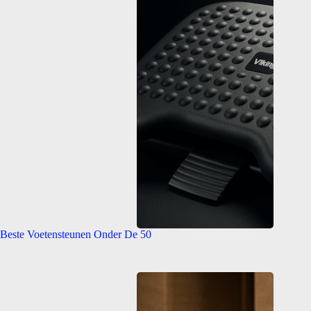
Beste Voetensteunen Onder De 50