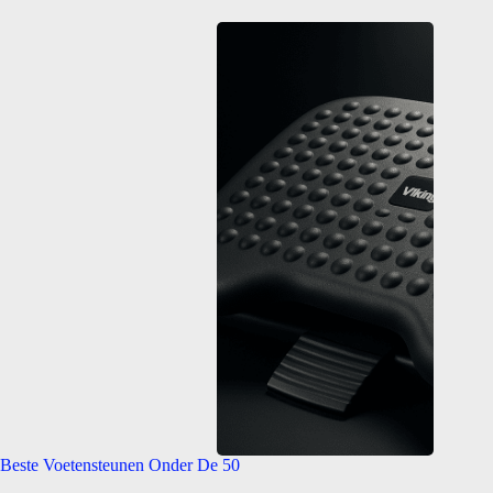
Beste Voetensteunen Onder De 50