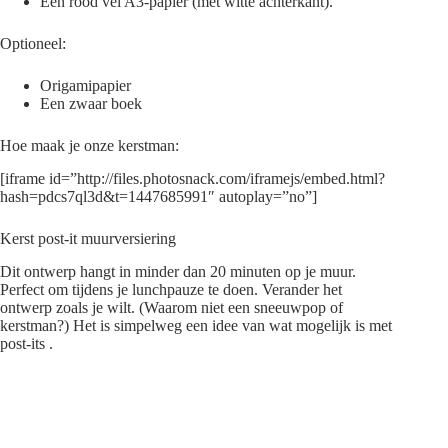
Een rood vel A3-papier (met witte achterkant).
Optioneel:
Origamipapier
Een zwaar boek
Hoe maak je onze kerstman:
[iframe id=”http://files.photosnack.com/iframejs/embed.html?
hash=pdcs7ql3d&t=1447685991″ autoplay=”no”]
Kerst post-it muurversiering
Dit ontwerp hangt in minder dan 20 minuten op je muur.
Perfect om tijdens je lunchpauze te doen. Verander het
ontwerp zoals je wilt. (Waarom niet een sneeuwpop of
kerstman?) Het is simpelweg een idee van wat mogelijk is met
post-its .