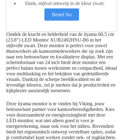
Slank, stijlvol ontwerp in de kleur zwart.
Bestel Nu
Ontdek de kracht en helderheid van de iiyama 60,5 cm
(23,8″) LED Monitor XUB2492HSU-B6 in het
stijlvolle zwart. Deze monitor is perfect voor zowel
thuiswerkers als kantoormedewerkers die op zoek zijn
naar een betrouwbare en kwalitatieve display. Met een
schermformaat van 24 inch biedt deze monitor een
perfect balans tussen werkruimte en compactheid, ideaal
voor multitasking en het bekijken van gedetailleerde
visuals. Dankzij de scherpe beeldkwaliteit en de
levendige kleuren, zul je merken dat je productiviteit en
kijkplezier aanzienlijk toenemen.
Deze iiyama monitor is te vinden bij Viking, jouw
betrouwbare partner voor kantoorbenodigdheden. Kies
voor duurzaamheid en energiezuinigheid met deze
LED-monitor, wat niet alleen goed is voor je
energierekening, maar ook voor het milieu. Bovendien
biedt het ergonomisch ontwerp verstelbare opties, zodat
je comfortabel kunt werken zonder nek- of rugklachten.