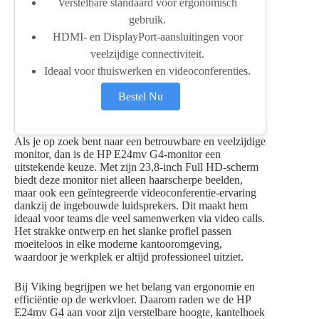
Verstelbare standaard voor ergonomisch
gebruik.
HDMI- en DisplayPort-aansluitingen voor
veelzijdige connectiviteit.
Ideaal voor thuiswerken en videoconferenties.
Bestel Nu
Als je op zoek bent naar een betrouwbare en veelzijdige
monitor, dan is de HP E24mv G4-monitor een
uitstekende keuze. Met zijn 23,8-inch Full HD-scherm
biedt deze monitor niet alleen haarscherpe beelden,
maar ook een geïntegreerde videoconferentie-ervaring
dankzij de ingebouwde luidsprekers. Dit maakt hem
ideaal voor teams die veel samenwerken via video calls.
Het strakke ontwerp en het slanke profiel passen
moeiteloos in elke moderne kantooromgeving,
waardoor je werkplek er altijd professioneel uitziet.
Bij Viking begrijpen we het belang van ergonomie en
efficiëntie op de werkvloer. Daarom raden we de HP
E24mv G4 aan voor zijn verstelbare hoogte, kantelhoek