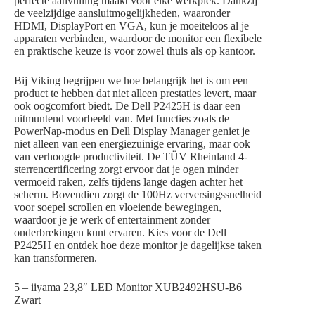
perfecte aanvulling maakt voor elke werkplek. Dankzij
de veelzijdige aansluitmogelijkheden, waaronder
HDMI, DisplayPort en VGA, kun je moeiteloos al je
apparaten verbinden, waardoor de monitor een flexibele
en praktische keuze is voor zowel thuis als op kantoor.
Bij Viking begrijpen we hoe belangrijk het is om een
product te hebben dat niet alleen prestaties levert, maar
ook oogcomfort biedt. De Dell P2425H is daar een
uitmuntend voorbeeld van. Met functies zoals de
PowerNap-modus en Dell Display Manager geniet je
niet alleen van een energiezuinige ervaring, maar ook
van verhoogde productiviteit. De TÜV Rheinland 4-
sterrencertificering zorgt ervoor dat je ogen minder
vermoeid raken, zelfs tijdens lange dagen achter het
scherm. Bovendien zorgt de 100Hz verversingssnelheid
voor soepel scrollen en vloeiende bewegingen,
waardoor je je werk of entertainment zonder
onderbrekingen kunt ervaren. Kies voor de Dell
P2425H en ontdek hoe deze monitor je dagelijkse taken
kan transformeren.
5 – iiyama 23,8″ LED Monitor XUB2492HSU-B6
Zwart