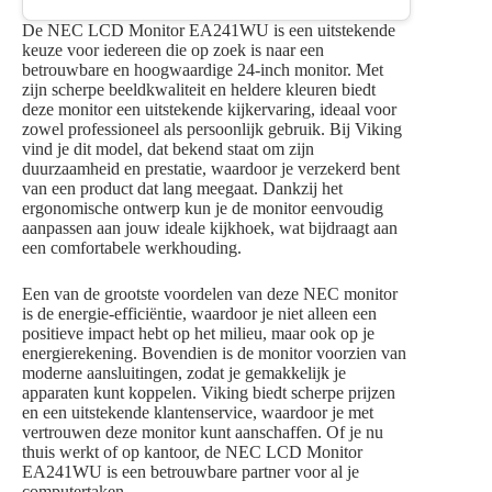
De NEC LCD Monitor EA241WU is een uitstekende
keuze voor iedereen die op zoek is naar een
betrouwbare en hoogwaardige 24-inch monitor. Met
zijn scherpe beeldkwaliteit en heldere kleuren biedt
deze monitor een uitstekende kijkervaring, ideaal voor
zowel professioneel als persoonlijk gebruik. Bij Viking
vind je dit model, dat bekend staat om zijn
duurzaamheid en prestatie, waardoor je verzekerd bent
van een product dat lang meegaat. Dankzij het
ergonomische ontwerp kun je de monitor eenvoudig
aanpassen aan jouw ideale kijkhoek, wat bijdraagt aan
een comfortabele werkhouding.
Een van de grootste voordelen van deze NEC monitor
is de energie-efficiëntie, waardoor je niet alleen een
positieve impact hebt op het milieu, maar ook op je
energierekening. Bovendien is de monitor voorzien van
moderne aansluitingen, zodat je gemakkelijk je
apparaten kunt koppelen. Viking biedt scherpe prijzen
en een uitstekende klantenservice, waardoor je met
vertrouwen deze monitor kunt aanschaffen. Of je nu
thuis werkt of op kantoor, de NEC LCD Monitor
EA241WU is een betrouwbare partner voor al je
computertaken.