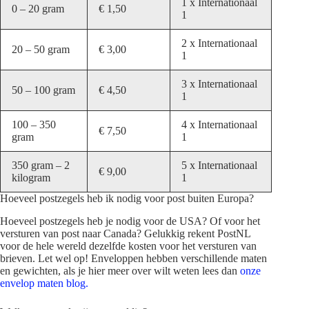
1 x Internationaal
0 – 20 gram
€ 1,50
1
2 x Internationaal
20 – 50 gram
€ 3,00
1
3 x Internationaal
50 – 100 gram
€ 4,50
1
100 – 350
4 x Internationaal
€ 7,50
gram
1
350 gram – 2
5 x Internationaal
€ 9,00
kilogram
1
Hoeveel postzegels heb ik nodig voor post buiten Europa?
Hoeveel postzegels heb je nodig voor de USA? Of voor het
versturen van post naar Canada? Gelukkig rekent PostNL
voor de hele wereld dezelfde kosten voor het versturen van
brieven. Let wel op! Enveloppen hebben verschillende maten
en gewichten, als je hier meer over wilt weten lees dan
onze
envelop maten blog.