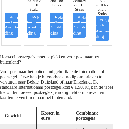
Zelfklev
end 100
Zelfklev
NL
end 10
Stuks
end 10
Zelfklev
Stuks
Stuks
end 5
Stuks
Beki
Beki
Beki
Beki
Beki
jk
jk
jk
jk
jk
Aanbie
Aanbie
Aanbie
Aanbie
Aanbie
ding
ding
ding
ding
ding
Hoeveel postzegels moet ik plakken voor post naar het
buitenland?
Voor post naar het buitenland gebruik je de Internationaal
postzegel. Deze heb je bijvoorbeeld nodig om brieven te
versturen naar België, Duitsland of naar Engeland. De
standaard Internationaal postzegel kost € 1,50. Kijk in de tabel
hieronder hoeveel postzegels je nodig hebt om brieven en
kaarten te versturen naar het buitenland.
Kosten in
Combinatie
Gewicht
euro
postzegels