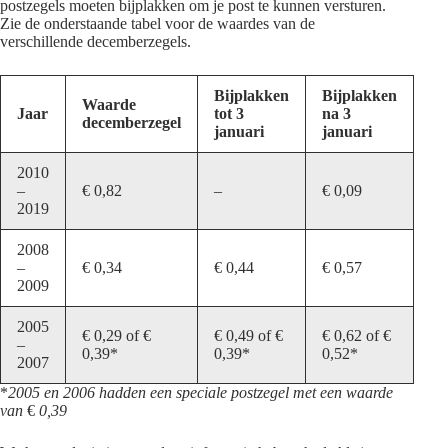
postzegels moeten bijplakken om je post te kunnen versturen.
Zie de onderstaande tabel voor de waardes van de
verschillende decemberzegels.
Bijplakken
Bijplakken
Waarde
Jaar
tot 3
na 3
decemberzegel
januari
januari
2010
–
€ 0,82
–
€ 0,09
2019
2008
–
€ 0,34
€ 0,44
€ 0,57
2009
2005
€ 0,29 of €
€ 0,49 of €
€ 0,62 of €
–
0,39*
0,39*
0,52*
2007
*
2005 en 2006 hadden een speciale postzegel met een waarde
van
€
0,39