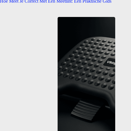
Hoe Meet Je Correct Met Een Meetlint: Een Praktische Gids