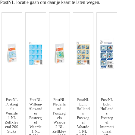
PostNL-locatie gaan om daar je kaart te laten wegen.
PostNL
PostNL
PostNL
PostNL
PostNL
Postzeg
Willem-
Nederla
Echt
Echt
els
Alexand
nd
Holland
Holland
Waarde
er
Postzeg
s
s
1 NL
Postzeg
els
Postzeg
Postzeg
Zelfklev
el
Waarde
el
el
end 200
Waarde
2 NL
Waarde
Internati
Stuks
1 NL
Zelfklev
1 NL
onaal