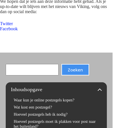
We hopen dat je iets aan deze informatie hebt gehad. Als je
up-to-date wilt blijven met het nieuws van Viking, volg ons
dan op social media:
Twitter
Facebook
Search
Zoeken
Inhoudsopgave
Waar kun je online postzegels kopen?
Wat kost een postzegel?
Hoeveel postzegels heb ik nodig?
Hoeveel postzegels moet ik plakken voor post naar
het buitenland?