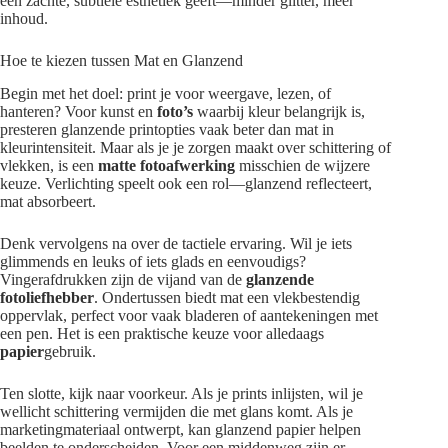
een zachte, subtiele esthetiek geeft—minder glitter, meer
inhoud.
Hoe te kiezen tussen Mat en Glanzend
Begin met het doel: print je voor weergave, lezen, of
hanteren? Voor kunst en
foto’s
waarbij kleur belangrijk is,
presteren glanzende printopties vaak beter dan mat in
kleurintensiteit. Maar als je je zorgen maakt over schittering of
vlekken, is een
matte fotoafwerking
misschien de wijzere
keuze. Verlichting speelt ook een rol—glanzend reflecteert,
mat absorbeert.
Denk vervolgens na over de tactiele ervaring. Wil je iets
glimmends en leuks of iets glads en eenvoudigs?
Vingerafdrukken zijn de vijand van de
glanzende
fotoliefhebber
. Ondertussen biedt mat een vlekbestendig
oppervlak, perfect voor vaak bladeren of aantekeningen met
een pen. Het is een praktische keuze voor alledaags
papier
gebruik.
Ten slotte, kijk naar voorkeur. Als je prints inlijsten, wil je
wellicht schittering vermijden die met glans komt. Als je
marketingmateriaal ontwerpt, kan glanzend papier helpen
beelden te onderscheiden. Voor een middenweg zijn er