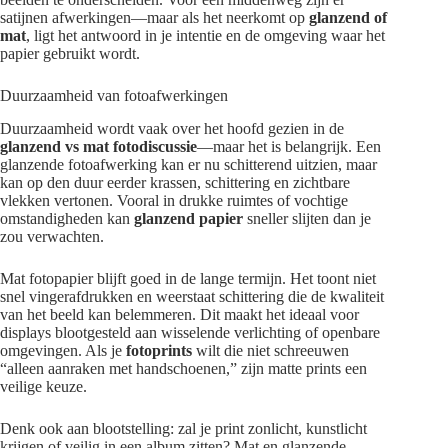
satijnen afwerkingen—maar als het neerkomt op
glanzend of
mat
, ligt het antwoord in je intentie en de omgeving waar het
papier gebruikt wordt.
Duurzaamheid van fotoafwerkingen
Duurzaamheid wordt vaak over het hoofd gezien in de
glanzend vs mat fotodiscussie
—maar het is belangrijk. Een
glanzende fotoafwerking kan er nu schitterend uitzien, maar
kan op den duur eerder krassen, schittering en zichtbare
vlekken vertonen. Vooral in drukke ruimtes of vochtige
omstandigheden kan
glanzend papier
sneller slijten dan je
zou verwachten.
Mat fotopapier blijft goed in de lange termijn. Het toont niet
snel vingerafdrukken en weerstaat schittering die de kwaliteit
van het beeld kan belemmeren. Dit maakt het ideaal voor
displays blootgesteld aan wisselende verlichting of openbare
omgevingen. Als je
fotoprints
wilt die niet schreeuwen
“alleen aanraken met handschoenen,” zijn matte prints een
veilige keuze.
Denk ook aan blootstelling: zal je print zonlicht, kunstlicht
krijgen of veilig in een album zitten? Mat en glanzende