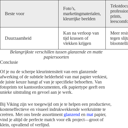
Tekstdoc
Foto’s,
professio
Beste voor
marketingmaterialen,
prints,
kleurrijke beelden
leescomfo
Kan na verloop van
Meer resi
Duurzaamheid
tijd krassen of
tegen slij
vlekken krijgen
blootstell
Belangrijkste verschillen tussen glanzende en matte
papiersoorten
Conclusie
Of je nu de scherpe kleurintensiteit van een glanzende
afwerking of de subtiele helderheid van mat papier verkiest,
de juiste keuze hangt af van je specifieke behoeften. Van
fotoprints tot kantoordocumenten, elk papiertype geeft een
unieke uitstraling en gevoel aan je werk.
Bij Viking zijn we toegewijd om je te helpen een productieve,
kosteneffectieve en visueel indrukwekkende werkruimte te
creëren. Met ons brede assortiment
glanzend
en
mat
papier,
vind je altijd de perfecte match voor elk project—groot of
klein, opvallend of verfijnd.