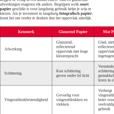
afwerkingen reageren elk anders. Begrijpen welk
soort
papier
geschikt is voor langdurig gebruik helpt je wijs te
kiezen. Als je investeert in langdurig
fotografisch papier
,
loont het om verder te denken dan het oppervlak uiterlijk.
Kenmerk
Glanzend Papier
Mat P
Glanzend,
Glad, niet
reflecterend
reflectere
Afwerking
oppervlak met hoge
oppervla
kleurenpracht
ingetogen
Verminde
Kan schittering
schitterin
Schittering
geven onder fel licht
gemakkeli
lezen in e
Verbergt
Gevoelig voor
vingerafd
Vingerafdrukbestendigheid
vingerafdrukken en
beter voo
vlekken
veelvuldi
gebruik