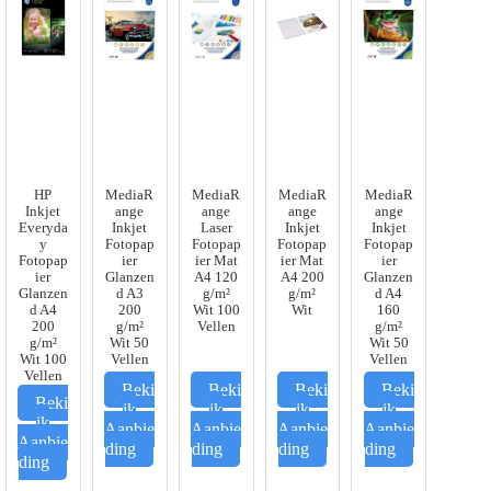
HP
MediaR
MediaR
MediaR
MediaR
Inkjet
ange
ange
ange
ange
Everyda
Inkjet
Laser
Inkjet
Inkjet
y
Fotopap
Fotopap
Fotopap
Fotopap
Fotopap
ier
ier Mat
ier Mat
ier
ier
Glanzen
A4 120
A4 200
Glanzen
Glanzen
d A3
g/m²
g/m²
d A4
d A4
200
Wit 100
Wit
160
200
g/m²
Vellen
g/m²
g/m²
Wit 50
Wit 50
Wit 100
Vellen
Vellen
Vellen
Beki
Beki
Beki
Beki
Beki
jk
jk
jk
jk
jk
Aanbie
Aanbie
Aanbie
Aanbie
Aanbie
ding
ding
ding
ding
ding