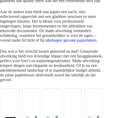
glanzend star quality heeft, kan het een veeleisende diva zijn.
Aan de andere kant biedt mat papier een zacht, niet-
reflecterend oppervlak met een gladdere structuur en meer
ingetogen kleuren. Het is ideaal voor professionele
omgevingen, lange leesmomenten en het afdrukken van
tekstvolle documenten. De matte afwerking vermindert
schittering, waardoor het gemakkelijker is voor de ogen—
vooral onder fel licht of bij
alledaagse gecoate papiertaken
.
Dus wat is het verschil tussen glanzend en mat? Glanzende
afwerking biedt een levendige impact met een hoogglanslook,
perfect voor foto’s en marketingmaterialen. Matte afwerking
tempert dingen met elegantie en leesbaarheid. Of je nu een
adembenemend landschap of je maandelijkse budget afdrukt,
de juiste papierkeuze beïnvloedt zowel het uiterlijk als het
gevoel.