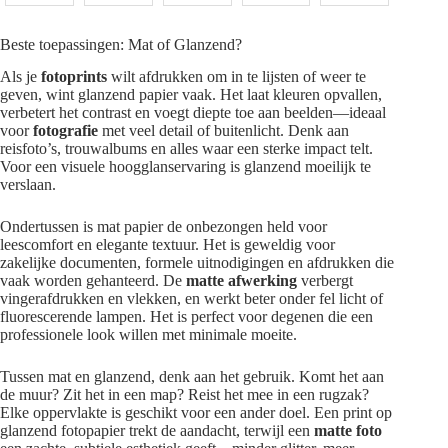
Beste toepassingen: Mat of Glanzend?
Als je
fotoprints
wilt afdrukken om in te lijsten of weer te
geven, wint glanzend papier vaak. Het laat kleuren opvallen,
verbetert het contrast en voegt diepte toe aan beelden—ideaal
voor
fotografie
met veel detail of buitenlicht. Denk aan
reisfoto’s, trouwalbums en alles waar een sterke impact telt.
Voor een visuele hoogglanservaring is glanzend moeilijk te
verslaan.
Ondertussen is mat papier de onbezongen held voor
leescomfort en elegante textuur. Het is geweldig voor
zakelijke documenten, formele uitnodigingen en afdrukken die
vaak worden gehanteerd. De
matte afwerking
verbergt
vingerafdrukken en vlekken, en werkt beter onder fel licht of
fluorescerende lampen. Het is perfect voor degenen die een
professionele look willen met minimale moeite.
Tussen mat en glanzend, denk aan het gebruik. Komt het aan
de muur? Zit het in een map? Reist het mee in een rugzak?
Elke oppervlakte is geschikt voor een ander doel. Een print op
glanzend fotopapier trekt de aandacht, terwijl een
matte foto