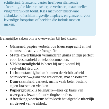
schittering. Glanzend papier heeft een glanzende
afwerking die kleur en scherpte verbetert, maar sneller
vingerafdrukken toont. Kies mat voor tekstzware
afdrukken of schitteringsvrije displays, en glanzend voor
levendige fotoprints of beelden die indruk moeten
maken.
Belangrijke zaken om te overwegen bij het kiezen
Glanzend papier
verbetert de
kleurenpracht
en het
contrast, ideaal voor fotografie.
Matte afwerkingen
verminderen
glans
en zijn perfect
voor leesbaarheid en tekstdocumenten.
Vlekbestendigheid
is beter bij mat, vooral bij
veelvuldig gebruik.
Lichtomstandigheden
kunnen de zichtbaarheid
beïnvloeden—glanzend reflecteert, mat absorbeert.
Duurzaamheid
varieert; mat is vaak beter bestand
tegen krassen en vlekken.
Papiergebruik
is belangrijk—kies op basis van
weergave, lezen
of marketingbehoeften.
Afwerking voorkeur
beïnvloedt het algehele
uiterlijk
en gevoel
van je afdruk.