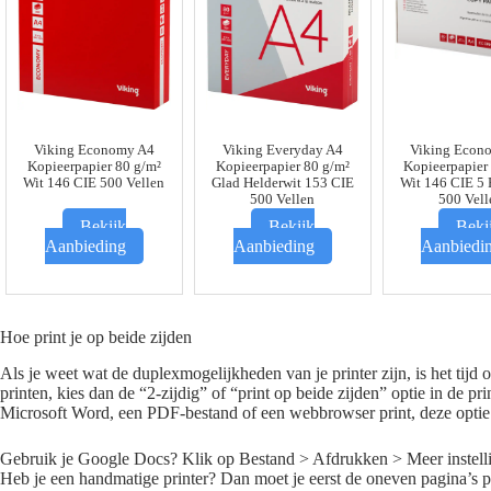
Viking Economy A4
Viking Everyday A4
Viking Econ
Kopieerpapier 80 g/m²
Kopieerpapier 80 g/m²
Kopieerpapier
Wit 146 CIE 500 Vellen
Glad Helderwit 153 CIE
Wit 146 CIE 5 
500 Vellen
500 Vell
Bekijk
Bekijk
Beki
Aanbieding
Aanbieding
Aanbiedi
Hoe print je op beide zijden
Als je weet wat de duplexmogelijkheden van je printer zijn, is het tijd 
printen, kies dan de “2-zijdig” of “print op beide zijden” optie in de p
Microsoft Word, een PDF-bestand of een webbrowser print, deze optie
Gebruik je Google Docs? Klik op Bestand > Afdrukken > Meer instellin
Heb je een handmatige printer? Dan moet je eerst de oneven pagina’s p