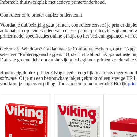
Informele thuiswerkplek met actieve printeronderhoud.
Controleer of je printer duplex ondersteunt
Voordat je dubbelzijdig gaat printen, controleer eerst of je printer du
automatisch op beide zijden van een vel papier printen, terwijl andere
printermodel specificaties online of kijk op het bedieningspaneel van de
Gebruik je Windows? Ga dan naar je Configuratiescherm, open “Apparat
selecteer “Printereigenschappen.” Onder het tabblad “Apparaatinstelli
Dat is je groene licht om dubbelzijdig te beginnen printen zonder al te 
Handmatig duplex printen? Nog steeds mogelijk, maar iets meer vooraf 
software. Of je nu een betrouwbare inkjet gebruikt of een stevige HP 
voorkom je papierverspilling. Toe aan een printerupgrade? Bekijk
prin