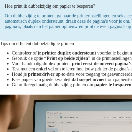
Hoe print ik dubbelzijdig om papier te besparen?
Om dubbelzijdig te printen, ga naar de printerinstellingen en selecteer
automatisch duplex ondersteunt, draait deze de pagina’s voor je om. 
pagina’s, plaats dan het papier opnieuw en print de even pagina’s op
Tips om efficiënt dubbelzijdig te printen
Controleer of je
printer duplex ondersteunt
voordat je begint m
Gebruik de optie
“Print op beide zijden”
in de printinstellingen
Voor handmatig duplex printen,
print eerst de oneven pagina’s
Test met een
enkel vel
om te leren hoe jouw printer de pagina’s o
Houd je
printerdriver
up-to-date voor toegang tot geavanceerde
Kies papier van goede kwaliteit
dat soepel invoert
om papierstor
Gebruik regelmatig dubbelzijdig printen om
papier te besparen