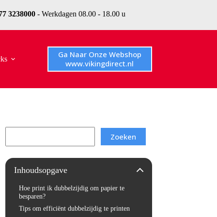
077 3238000
- Werkdagen 08.00 - 18.00 u
Ga Naar Onze Webshop
cks
www.vikingdirect.nl
Search
Zoeken
Inhoudsopgave
Hoe print ik dubbelzijdig om papier te
besparen?
Tips om efficiënt dubbelzijdig te printen