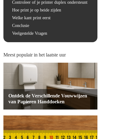
Controleer of je printer duplex ondersteunt
Hoe print je op beide zijden
Welke kant print eerst
Conclusie
Veelgestelde Vragen
Meest populair in het laatste uur