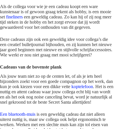
Als de collega voor wie je een cadeau koopt een ware
kunstenaar is of gewoon graag tekent als hobby, is een mooie
set
fineliners
een geweldig cadeau. Zo kan hij of zij nog meer
tijd steken in de hobby en het zorgt ervoor dat jij wordt
gewaardeerd voor het onthouden van dit gegeven.
Deze cadeaus zijn ook een geweldig idee voor collega’s die
een creatief bulletjournal bijhouden, en zij kunnen het nieuwe
jaar goed beginnen met nieuwe en stijlvolle schrijfaccessoires.
Wie werkt er nou niet graag met mooi schrijfgerei?
Cadeaus van de bovenste plank
Als jouw team niet zo op de centen let, of als je iets heel
bijzonders zoekt voor een goede compagnon op het werk, dan
kun je ook kiezen voor een dikke vette
koptelefoon
. Het is een
nuttig en attent cadeau waar jouw collega echt blij van wordt
en als het ook nog noise canceling bevat, word je natuurlijk al
snel gekroond tot de beste Secret Santa allertijden!
Een bluetooth-muis
is een geweldig cadeau dat niet alleen
uiterst nuttig is, maar uw collega ook helpt ergonomisch te
werken. Werken met een slechte muis kan zijn tol eisen van