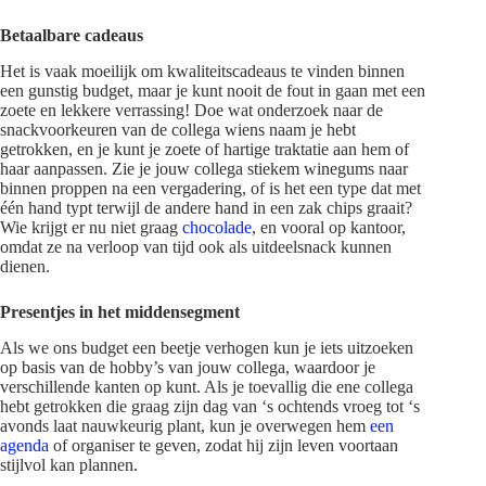
Betaalbare cadeaus
Het is vaak moeilijk om kwaliteitscadeaus te vinden binnen
een gunstig budget, maar je kunt nooit de fout in gaan met een
zoete en lekkere verrassing! Doe wat onderzoek naar de
snackvoorkeuren van de collega wiens naam je hebt
getrokken, en je kunt je zoete of hartige traktatie aan hem of
haar aanpassen. Zie je jouw collega stiekem winegums naar
binnen proppen na een vergadering, of is het een type dat met
één hand typt terwijl de andere hand in een zak chips graait?
Wie krijgt er nu niet graag
chocolade
, en vooral op kantoor,
omdat ze na verloop van tijd ook als uitdeelsnack kunnen
dienen.
Presentjes in het middensegment
Als we ons budget een beetje verhogen kun je iets uitzoeken
op basis van de hobby’s van jouw collega, waardoor je
verschillende kanten op kunt. Als je toevallig die ene collega
hebt getrokken die graag zijn dag van ‘s ochtends vroeg tot ‘s
avonds laat nauwkeurig plant, kun je overwegen hem
een
agenda
of organiser te geven, zodat hij zijn leven voortaan
stijlvol kan plannen.