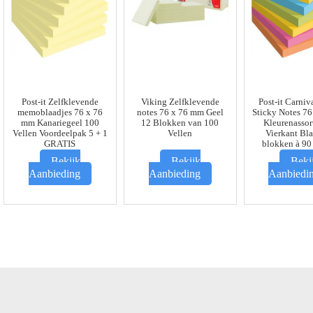
Post-it Zelfklevende
Viking Zelfklevende
Post-it Carniv
memoblaadjes 76 x 76
notes 76 x 76 mm Geel
Sticky Notes 7
mm Kanariegeel 100
12 Blokken van 100
Kleurenassor
Vellen Voordeelpak 5 + 1
Vellen
Vierkant Bl
GRATIS
blokken à 90
Bekijk
Bekijk
Beki
Aanbieding
Aanbieding
Aanbiedi