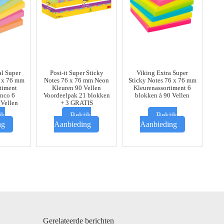
al Super
Post-it Super Sticky
Viking Extra Super
6 x 76 mm
Notes 76 x 76 mm Neon
Sticky Notes 76 x 76 mm
timent
Kleuren 90 Vellen
Kleurenassortiment 6
anco 6
Voordeelpak 21 blokken
blokken à 90 Vellen
 Vellen
+ 3 GRATIS
jk
Bekijk
Bekijk
ng
Aanbieding
Aanbieding
Gerelateerde berichten