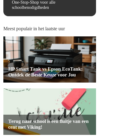
One-Stop-Shop voor alle
schoolbenodigdheden
Meest populair in het laatste uur