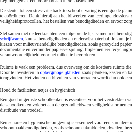
Leg met gemak een voorraad aan in de klaslokalen
De sleutel tot een stressvrije back-to-school ervaring is een goede pl
te coördineren. Denk hierbij aan het bijwerken van leerlingendossiers,
veiligheidsprotocollen, het bestellen van benodigdheden en ervoor zor
Stel samen met de leerkrachten een uitgebreide lijst samen met benod
schrijfwaren
, knutselbenodigdheden en onderwijsmateriaal. Je kunt je 
kiezen voor milieuvriendelijke benodigdheden, zoals gerecycled papier.
documentatie en verminder papierverspilling. Implementeer recycling
verantwoordelijkheid voor het milieu te bevorderen.
Ruimte is vaak een probleem, dus overweeg om de kostbare ruimte die er
Door te investeren in
opbergmogelijkheden
zoals planken, kasten en b
terugvinden. Het vinden en bijvullen van voorraden wordt dan ook een f
Houd de faciliteiten netjes en hygiënisch
Een goed uitgeruste schoolkeuken is essentieel voor het verstrekken v
de schoolkeuken voldoet aan de gezondheids- en veiligheidsnormen en 
distributie van voedsel.
Een schone en hygiënische omgeving is essentieel voor een stimuleren
schoonmaakbenodigdheden, zoals schoonmaakmiddelen, dweilen, bezem