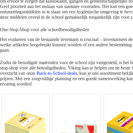
om ervoor te zorgen dat klaslokalen, gangen en gemeenschappelijke ru
Geef prioriteit aan het inslaan van sanitaire voorraden. Het kan een g
ontsmettingsmiddelen in te slaan om een hygiënische omgeving te bevord
deze middelen overal in de school gemakkelijk toegankelijk zijn voor z
One-Stop-Shop voor alle schoolbenodigdheden
Het evalueren van de bestaande inventaris is cruciaal – inventariseer d
welke artikelen hergebruikt kunnen worden of een andere bestemming k
gaan.
Zodra de benodigde materialen voor de school zijn vastgesteld, is het b
stop-shop voor alle benodigdheden. Viking kan je helpen om de beste fa
overzicht van onze
Back-to-School-deals
, kun je ons assortiment bekij
prijzen. Met een zorgvuldige planning en een goede samenwerking kan 
ervaring worden!