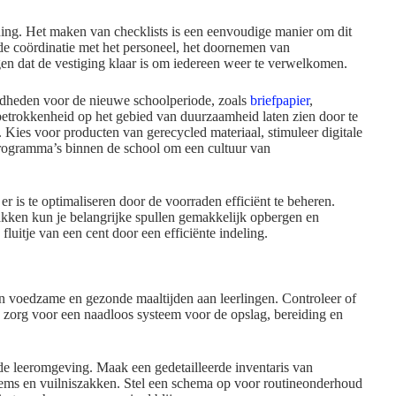
anning. Het maken van checklists is een eenvoudige manier om dit
 de coördinatie met het personeel, het doornemen van
gen dat de vestiging klaar is om iedereen weer te verwelkomen.
igdheden voor de nieuwe schoolperiode, zoals
briefpapier
,
betrokkenheid op het gebied van duurzaamheid laten zien door te
 Kies voor producten van gerecycled materiaal, stimuleer digitale
programma’s binnen de school om een cultuur van
 is te optimaliseren door de voorraden efficiënt te beheren.
akken kun je belangrijke spullen gemakkelijk opbergen en
luitje van een cent door een efficiënte indeling.
an voedzame en gezonde maaltijden aan leerlingen. Controleer of
zorg voor een naadloos systeem voor de opslag, bereiding en
de leeromgeving. Maak een gedetailleerde inventaris van
s en vuilniszakken. Stel een schema op voor routineonderhoud