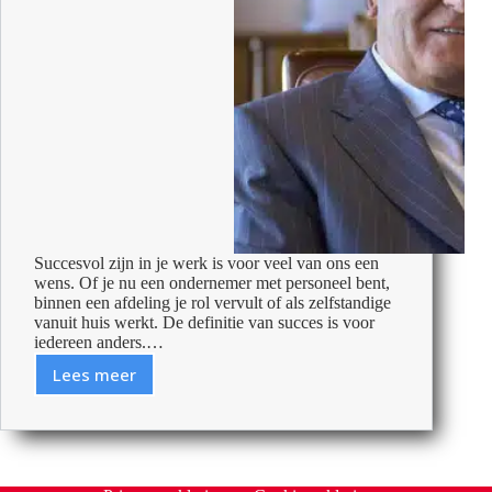
Succesvol zijn in je werk is voor veel van ons een
wens. Of je nu een ondernemer met personeel bent,
binnen een afdeling je rol vervult of als zelfstandige
vanuit huis werkt. De definitie van succes is voor
iedereen anders.…
Lees meer
Leer
van
de
grootste
CEO’s: