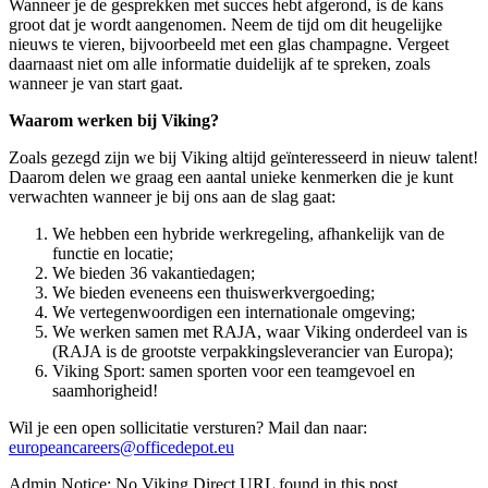
Wanneer je de gesprekken met succes hebt afgerond, is de kans
groot dat je wordt aangenomen. Neem de tijd om dit heugelijke
nieuws te vieren, bijvoorbeeld met een glas champagne. Vergeet
daarnaast niet om alle informatie duidelijk af te spreken, zoals
wanneer je van start gaat.
Waarom werken bij Viking?
Zoals gezegd zijn we bij Viking altijd geïnteresseerd in nieuw talent!
Daarom delen we graag een aantal unieke kenmerken die je kunt
verwachten wanneer je bij ons aan de slag gaat:
We hebben een hybride werkregeling, afhankelijk van de
functie en locatie;
We bieden 36 vakantiedagen;
We bieden eveneens een thuiswerkvergoeding;
We vertegenwoordigen een internationale omgeving;
We werken samen met RAJA, waar Viking onderdeel van is
(RAJA is de grootste verpakkingsleverancier van Europa);
Viking Sport: samen sporten voor een teamgevoel en
saamhorigheid!
Wil je een open sollicitatie versturen? Mail dan naar:
europeancareers@officedepot.eu
Admin Notice: No Viking Direct URL found in this post.