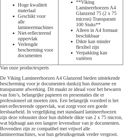
**Viking
Hoge kwaliteit
Lamineerhoezen A4
materiaal
Glanzend 75 (2 x 75
Geschikt voor
micron) Transparant
alle
100 Stuks**
lamineermachines
Alleen in A4 formaat
Niet-reflecterend
beschikbaar
oppervlak
Dikte kan minder
Verlengde
flexibel zijn
bescherming voor
Verpakking kan
documenten
variëren
Van onze productexperts
De Viking Lamineerhoezen A4 Glanzend bieden uitstekende
bescherming voor je documenten dankzij hun duurzame en
transparante afwerking. Dit maakt ze ideaal voor het bewaren
van foto’s, belangrijke papieren en presentaties die er
professioneel uit moeten zien. Een belangrijk voordeel is het
niet-reflecterende oppervlak, wat zorgt voor een goede
leesbaarheid. In vergelijking met standaard lamineerhoezen
zijn deze robuuster door hun dubbele dikte van 2 x 75 micron,
wat bijdraagt aan een langere levensduur van je documenten.
Bovendien zijn ze compatibel met vrijwel alle
lamineermachines, wat hun gebruiksgemak verder vergroot.