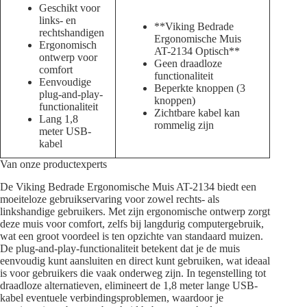
Geschikt voor
links- en
**Viking Bedrade
rechtshandigen
Ergonomische Muis
Ergonomisch
AT-2134 Optisch**
ontwerp voor
Geen draadloze
comfort
functionaliteit
Eenvoudige
Beperkte knoppen (3
plug-and-play-
knoppen)
functionaliteit
Zichtbare kabel kan
Lang 1,8
rommelig zijn
meter USB-
kabel
Van onze productexperts
De Viking Bedrade Ergonomische Muis AT-2134 biedt een
moeiteloze gebruikservaring voor zowel rechts- als
linkshandige gebruikers. Met zijn ergonomische ontwerp zorgt
deze muis voor comfort, zelfs bij langdurig computergebruik,
wat een groot voordeel is ten opzichte van standaard muizen.
De plug-and-play-functionaliteit betekent dat je de muis
eenvoudig kunt aansluiten en direct kunt gebruiken, wat ideaal
is voor gebruikers die vaak onderweg zijn. In tegenstelling tot
draadloze alternatieven, elimineert de 1,8 meter lange USB-
kabel eventuele verbindingsproblemen, waardoor je