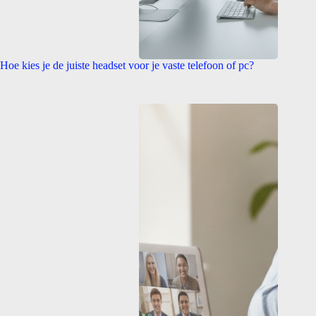
Hoe kies je de juiste headset voor je vaste telefoon of pc?