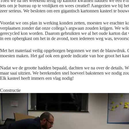
Toen we na het weekend terug op kantoor kwamen hadden we een e-m
iets om je bureau op te vrolijken en wees creatief! Aangezien we bij h
zeer serieus. We besloten om een gigantisch kartonnen kasteel te bouw
Voordat we ons plan in werking konden zetten, moesten we erachter 
verplaatsen zonder dat onze collega’s argwaan zouden krijgen. We wil
gerecycled kon worden. Daarom gebruikten we al het oude karton dat 
in een opbergkast om het in de avond, toen iedereen weg was, tevoorsch
Met het materiaal veilig opgeborgen begonnen we met de blauwdruk. Op
moesten maken. Het gaf ook een goede indicatie van hoe groot het kas
Nadat we de grootte hadden bepaald, dachten we na over de details. 
maar saai uitzien. We berekenden snel hoeveel bakstenen we nodig z
Elk kasteel heeft immers een vlag nodig!
Constructie