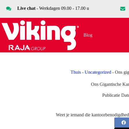
Ga
naar
Live chat
- Werkdagen 09.00 - 17.00 u
de
inhoud
Blog
Thuis
-
Uncategorized
-
Ons gig
Ons Gigantische Kar
Publicatie Dat
Weet je iemand die kantoorbenodigdhed