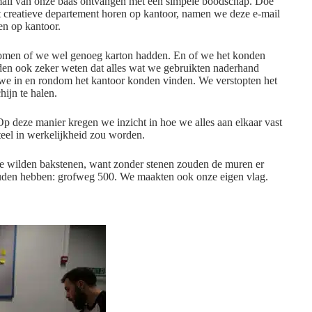
ail van onze baas ontvangen met een simpele boodschap. Doe
et creatieve departement horen op kantoor, namen we deze e-mail
en op kantoor.
komen of we wel genoeg karton hadden. En of we het konden
den ook zeker weten dat alles wat we gebruikten naderhand
we in en rondom het kantoor konden vinden. We verstopten het
ijn te halen.
 deze manier kregen we inzicht in hoe we alles aan elkaar vast
teel in werkelijkheid zou worden.
We wilden bakstenen, want zonder stenen zouden de muren er
ouden hebben: grofweg 500. We maakten ook onze eigen vlag.