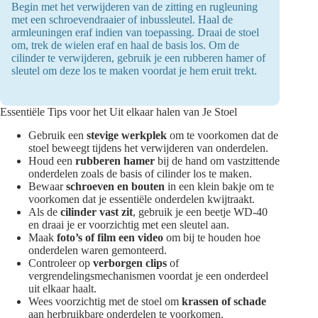
Begin met het verwijderen van de zitting en rugleuning
met een schroevendraaier of inbussleutel. Haal de
armleuningen eraf indien van toepassing. Draai de stoel
om, trek de wielen eraf en haal de basis los. Om de
cilinder te verwijderen, gebruik je een rubberen hamer of
sleutel om deze los te maken voordat je hem eruit trekt.
Essentiële Tips voor het Uit elkaar halen van Je Stoel
Gebruik een
stevige werkplek
om te voorkomen dat de
stoel beweegt tijdens het verwijderen van onderdelen.
Houd een
rubberen hamer
bij de hand om vastzittende
onderdelen zoals de basis of cilinder los te maken.
Bewaar
schroeven en bouten
in een klein bakje om te
voorkomen dat je essentiële onderdelen kwijtraakt.
Als de
cilinder vast zit
, gebruik je een beetje WD-40
en draai je er voorzichtig met een sleutel aan.
Maak
foto’s of film een video
om bij te houden hoe
onderdelen waren gemonteerd.
Controleer op
verborgen clips
of
vergrendelingsmechanismen voordat je een onderdeel
uit elkaar haalt.
Wees voorzichtig met de stoel om
krassen of schade
aan herbruikbare onderdelen te voorkomen.