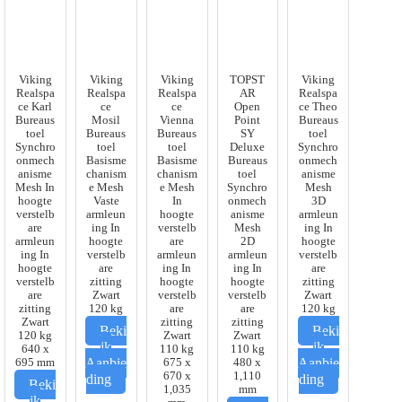
Viking
Viking
Viking
TOPST
Viking
Realspa
Realspa
Realspa
AR
Realspa
ce Karl
ce
ce
Open
ce Theo
Bureaus
Mosil
Vienna
Point
Bureaus
toel
Bureaus
Bureaus
SY
toel
Synchro
toel
toel
Deluxe
Synchro
onmech
Basisme
Basisme
Bureaus
onmech
anisme
chanism
chanism
toel
anisme
Mesh In
e Mesh
e Mesh
Synchro
Mesh
hoogte
Vaste
In
onmech
3D
verstelb
armleun
hoogte
anisme
armleun
are
ing In
verstelb
Mesh
ing In
armleun
hoogte
are
2D
hoogte
ing In
verstelb
armleun
armleun
verstelb
hoogte
are
ing In
ing In
are
verstelb
zitting
hoogte
hoogte
zitting
are
Zwart
verstelb
verstelb
Zwart
zitting
120 kg
are
are
120 kg
Zwart
zitting
zitting
Beki
Beki
120 kg
Zwart
Zwart
jk
jk
640 x
110 kg
110 kg
Aanbie
Aanbie
695 mm
675 x
480 x
670 x
1,110
ding
ding
Beki
1,035
mm
jk