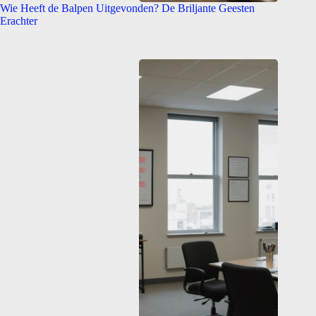
Wie Heeft de Balpen Uitgevonden? De Briljante Geesten
Erachter