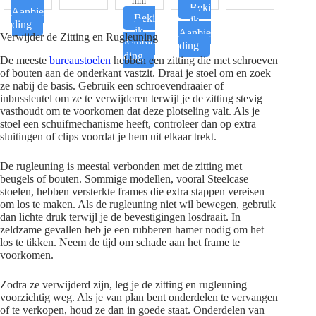
mm
Beki
Aanbie
Beki
jk
ding
jk
Aanbie
Verwijder de Zitting en Rugleuning
Aanbie
ding
ding
De meeste
bureaustoelen
hebben een zitting die met schroeven
of bouten aan de onderkant vastzit. Draai je stoel om en zoek
ze nabij de basis. Gebruik een schroevendraaier of
inbussleutel om ze te verwijderen terwijl je de zitting stevig
vasthoudt om te voorkomen dat deze plotseling valt. Als je
stoel een schuifmechanisme heeft, controleer dan op extra
sluitingen of clips voordat je hem uit elkaar trekt.
De rugleuning is meestal verbonden met de zitting met
beugels of bouten. Sommige modellen, vooral Steelcase
stoelen, hebben versterkte frames die extra stappen vereisen
om los te maken. Als de rugleuning niet wil bewegen, gebruik
dan lichte druk terwijl je de bevestigingen losdraait. In
zeldzame gevallen heb je een rubberen hamer nodig om het
los te tikken. Neem de tijd om schade aan het frame te
voorkomen.
Zodra ze verwijderd zijn, leg je de zitting en rugleuning
voorzichtig weg. Als je van plan bent onderdelen te vervangen
of te verkopen, houd ze dan in goede staat. Onderdelen van