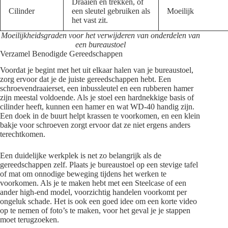
Draaien en trekken, of
Cilinder
een sleutel gebruiken als
Moeilijk
het vast zit.
Moeilijkheidsgraden voor het verwijderen van onderdelen van
een bureaustoel
Verzamel Benodigde Gereedschappen
Voordat je begint met het uit elkaar halen van je bureaustoel,
zorg ervoor dat je de juiste gereedschappen hebt. Een
schroevendraaierset, een inbussleutel en een rubberen hamer
zijn meestal voldoende. Als je stoel een hardnekkige basis of
cilinder heeft, kunnen een hamer en wat WD-40 handig zijn.
Een doek in de buurt helpt krassen te voorkomen, en een klein
bakje voor schroeven zorgt ervoor dat ze niet ergens anders
terechtkomen.
Een duidelijke werkplek is net zo belangrijk als de
gereedschappen zelf. Plaats je bureaustoel op een stevige tafel
of mat om onnodige beweging tijdens het werken te
voorkomen. Als je te maken hebt met een Steelcase of een
ander high-end model, voorzichtig handelen voorkomt per
ongeluk schade. Het is ook een goed idee om een korte video
op te nemen of foto’s te maken, voor het geval je je stappen
moet terugzoeken.