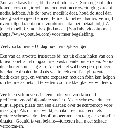
Zodra de basis los is, blijft de cilinder over. Sommige cilinders
komen er zo uit, terwijl anderen wat meer overtuigingskracht
nodig hebben. Als de jouwe moeilijk doet, houd de stoel dan
stevig vast en geef hem een ferme tik met een hamer. Vermijd
overmatige kracht om te voorkomen dat het metaal buigt. Als
je het moeilijk vindt, bekijk dan een [YouTube videotutorial]
(https://www.youtube.com) voor meer begeleiding.
Veelvoorkomende Uitdagingen en Oplossingen
Een van de grootste frustraties bij het uit elkaar halen van een
bureaustoel is het omgaan met vastzittende onderdelen. Vooral
de cilinder kan lastig zijn. Als het niet wil bewegen, probeer
het dan te draaien in plaats van te trekken. Een pijpsleutel
biedt extra grip, en warmte toepassen met een föhn kan helpen
om het metaal iets uit te zetten voor makkelijker verwijderen.
Versleten schroeven zijn een ander veelvoorkomend
probleem, vooral bij oudere stoelen. Als je schroevendraaier
blijft slippen, plaats dan een elastiek over de schroefkop voor
meer grip. Als dat niet werkt, schakel over naar een iets
grotere schroevendraaier of probeer met een tang de schroef te
draaien. Geduld is van belang—forceren kan meer schade
veroorzaken.