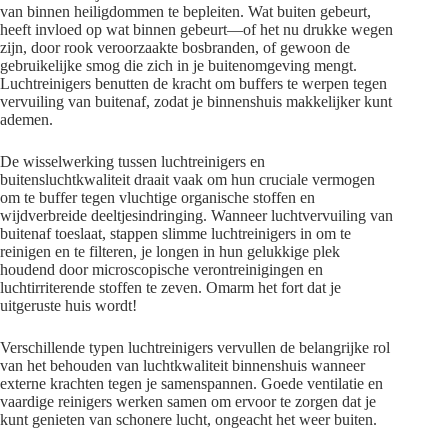
van binnen heiligdommen te bepleiten. Wat buiten gebeurt,
heeft invloed op wat binnen gebeurt—of het nu drukke wegen
zijn, door rook veroorzaakte bosbranden, of gewoon de
gebruikelijke smog die zich in je buitenomgeving mengt.
Luchtreinigers benutten de kracht om buffers te werpen tegen
vervuiling van buitenaf, zodat je binnenshuis makkelijker kunt
ademen.
De wisselwerking tussen luchtreinigers en
buitensluchtkwaliteit draait vaak om hun cruciale vermogen
om te buffer tegen vluchtige organische stoffen en
wijdverbreide deeltjesindringing. Wanneer luchtvervuiling van
buitenaf toeslaat, stappen slimme luchtreinigers in om te
reinigen en te filteren, je longen in hun gelukkige plek
houdend door microscopische verontreinigingen en
luchtirriterende stoffen te zeven. Omarm het fort dat je
uitgeruste huis wordt!
Verschillende typen luchtreinigers vervullen de belangrijke rol
van het behouden van luchtkwaliteit binnenshuis wanneer
externe krachten tegen je samenspannen. Goede ventilatie en
vaardige reinigers werken samen om ervoor te zorgen dat je
kunt genieten van schonere lucht, ongeacht het weer buiten.