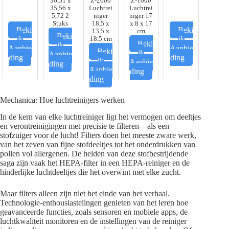
36,51 x
Z-2000
Z-1000
35,56 x
Luchtrei
Luchtrei
5,72 2
niger
niger 17
Stuks
18,5 x
x 8 x 17
Beki
Beki
13,5 x
cm
Beki
jk
jk
18,5 cm
Beki
jk
Aanbie
Aanbie
Beki
jk
Aanbie
ding
ding
jk
Aanbie
ding
Aanbie
ding
ding
Mechanica: Hoe luchtreinigers werken
In de kern van elke luchtreiniger ligt het vermogen om deeltjes
en verontreinigingen met precisie te filteren—als een
stofzuiger voor de lucht! Filters doen het meeste zware werk,
van het zeven van fijne stofdeeltjes tot het onderdrukken van
pollen vol allergenen. De helden van deze stofbestrijdende
saga zijn vaak het HEPA-filter in een HEPA-reiniger en de
hinderlijke luchtdeeltjes die het overwint met elke zucht.
Maar filters alleen zijn niet het einde van het verhaal.
Technologie-enthousiastelingen genieten van het leren hoe
geavanceerde functies, zoals sensoren en mobiele apps, de
luchtkwaliteit monitoren en de instellingen van de reiniger