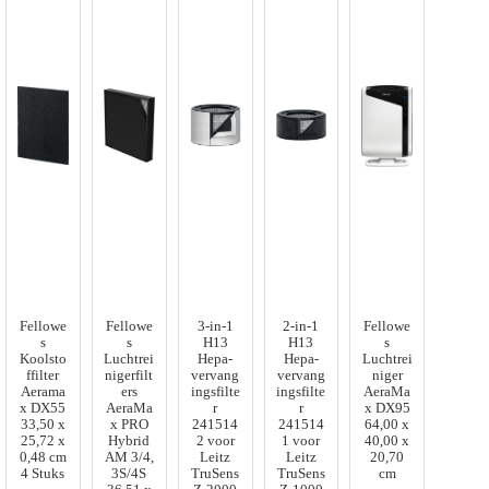
Fellowe
Fellowe
3-in-1
2-in-1
Fellowe
s
s
H13
H13
s
Koolsto
Luchtrei
Hepa-
Hepa-
Luchtrei
ffilter
nigerfilt
vervang
vervang
niger
Aerama
ers
ingsfilte
ingsfilte
AeraMa
x DX55
AeraMa
r
r
x DX95
33,50 x
x PRO
241514
241514
64,00 x
25,72 x
Hybrid
2 voor
1 voor
40,00 x
0,48 cm
AM 3/4,
Leitz
Leitz
20,70
4 Stuks
3S/4S
TruSens
TruSens
cm