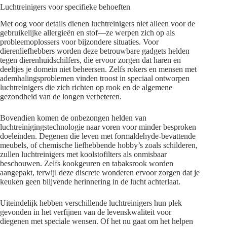
Luchtreinigers voor specifieke behoeften
Met oog voor details dienen luchtreinigers niet alleen voor de
gebruikelijke allergieën en stof—ze werpen zich op als
probleemoplossers voor bijzondere situaties. Voor
dierenliefhebbers worden deze betrouwbare gadgets helden
tegen dierenhuidschilfers, die ervoor zorgen dat haren en
deeltjes je domein niet beheersen. Zelfs rokers en mensen met
ademhalingsproblemen vinden troost in speciaal ontworpen
luchtreinigers die zich richten op rook en de algemene
gezondheid van de longen verbeteren.
Bovendien komen de onbezongen helden van
luchtreinigingstechnologie naar voren voor minder besproken
doeleinden. Degenen die leven met formaldehyde-bevattende
meubels, of chemische liefhebbende hobby’s zoals schilderen,
zullen luchtreinigers met koolstofilters als onmisbaar
beschouwen. Zelfs kookgeuren en tabaksrook worden
aangepakt, terwijl deze discrete wonderen ervoor zorgen dat je
keuken geen blijvende herinnering in de lucht achterlaat.
Uiteindelijk hebben verschillende luchtreinigers hun plek
gevonden in het verfijnen van de levenskwaliteit voor
diegenen met speciale wensen. Of het nu gaat om het helpen