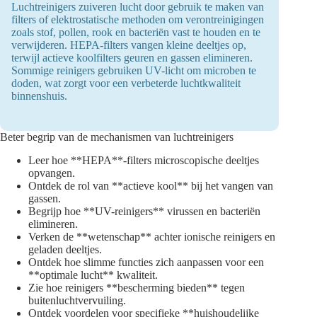
Luchtreinigers zuiveren lucht door gebruik te maken van
filters of elektrostatische methoden om verontreinigingen
zoals stof, pollen, rook en bacteriën vast te houden en te
verwijderen. HEPA-filters vangen kleine deeltjes op,
terwijl actieve koolfilters geuren en gassen elimineren.
Sommige reinigers gebruiken UV-licht om microben te
doden, wat zorgt voor een verbeterde luchtkwaliteit
binnenshuis.
Beter begrip van de mechanismen van luchtreinigers
Leer hoe **HEPA**-filters microscopische deeltjes
opvangen.
Ontdek de rol van **actieve kool** bij het vangen van
gassen.
Begrijp hoe **UV-reinigers** virussen en bacteriën
elimineren.
Verken de **wetenschap** achter ionische reinigers en
geladen deeltjes.
Ontdek hoe slimme functies zich aanpassen voor een
**optimale lucht** kwaliteit.
Zie hoe reinigers **bescherming bieden** tegen
buitenluchtvervuiling.
Ontdek voordelen voor specifieke **huishoudelijke