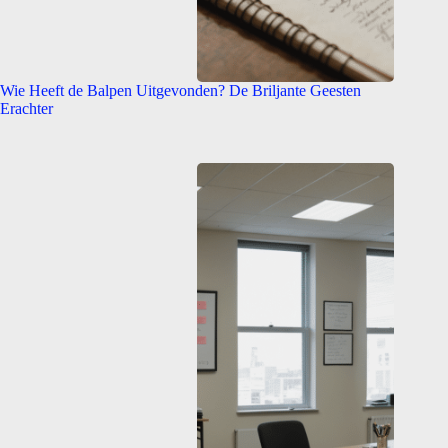
Wie Heeft de Balpen Uitgevonden? De Briljante Geesten
Erachter