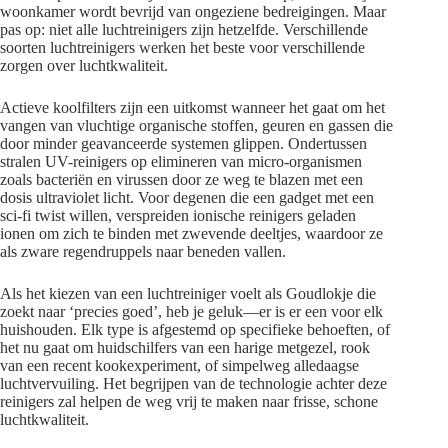
woonkamer wordt bevrijd van ongeziene bedreigingen. Maar
pas op: niet alle luchtreinigers zijn hetzelfde. Verschillende
soorten luchtreinigers werken het beste voor verschillende
zorgen over luchtkwaliteit.
Actieve koolfilters zijn een uitkomst wanneer het gaat om het
vangen van vluchtige organische stoffen, geuren en gassen die
door minder geavanceerde systemen glippen. Ondertussen
stralen UV-reinigers op elimineren van micro-organismen
zoals bacteriën en virussen door ze weg te blazen met een
dosis ultraviolet licht. Voor degenen die een gadget met een
sci-fi twist willen, verspreiden ionische reinigers geladen
ionen om zich te binden met zwevende deeltjes, waardoor ze
als zware regendruppels naar beneden vallen.
Als het kiezen van een luchtreiniger voelt als Goudlokje die
zoekt naar ‘precies goed’, heb je geluk—er is er een voor elk
huishouden. Elk type is afgestemd op specifieke behoeften, of
het nu gaat om huidschilfers van een harige metgezel, rook
van een recent kookexperiment, of simpelweg alledaagse
luchtvervuiling. Het begrijpen van de technologie achter deze
reinigers zal helpen de weg vrij te maken naar frisse, schone
luchtkwaliteit.