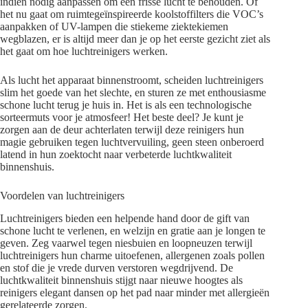
indien nodig aanpassen om een frisse lucht te behouden. Of
het nu gaat om ruimtegeïnspireerde koolstoffilters die VOC’s
aanpakken of UV-lampen die stiekeme ziektekiemen
wegblazen, er is altijd meer dan je op het eerste gezicht ziet als
het gaat om hoe luchtreinigers werken.
Als lucht het apparaat binnenstroomt, scheiden luchtreinigers
slim het goede van het slechte, en sturen ze met enthousiasme
schone lucht terug je huis in. Het is als een technologische
sorteermuts voor je atmosfeer! Het beste deel? Je kunt je
zorgen aan de deur achterlaten terwijl deze reinigers hun
magie gebruiken tegen luchtvervuiling, geen steen onberoerd
latend in hun zoektocht naar verbeterde luchtkwaliteit
binnenshuis.
Voordelen van luchtreinigers
Luchtreinigers bieden een helpende hand door de gift van
schone lucht te verlenen, en welzijn en gratie aan je longen te
geven. Zeg vaarwel tegen niesbuien en loopneuzen terwijl
luchtreinigers hun charme uitoefenen, allergenen zoals pollen
en stof die je vrede durven verstoren wegdrijvend. De
luchtkwaliteit binnenshuis stijgt naar nieuwe hoogtes als
reinigers elegant dansen op het pad naar minder met allergieën
gerelateerde zorgen.