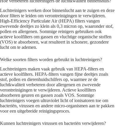
Hoe verbeteren luchtreinigers de luchtkwaliteit binnenshuis?
Luchtreinigers werken door binnenlucht aan te zuigen en deze
door filters te leiden om verontreinigingen te verwijderen.
High-Efficiency Particulate Air (HEPA) filters vangen
zwevende deeltjes zo klein als 0,3 micron op, waaronder stof,
pollen en allergenen. Sommige reinigers gebruiken ook
actieve koolfilters om gassen en vluchtige organische stoffen
(VOS) te absorberen, wat resulteert in schonere, gezondere
lucht om te ademen.
Welke soorten filters worden gebruikt in luchtreinigers?
Luchtreinigers maken vaak gebruik van HEPA-filters en
actieve koolfilters. HEPA-filters vangen fijne deeltjes zoals
stof, pollen en dierenhuidschilfers op, waarmee ze de
luchtkwaliteit verbeteren door allergenen en zwevende
verontreinigingen te verwijderen. Actieve koolfilters
absorberen geuren en gassen zoals VOS. Sommige
luchtreinigers voegen ultraviolet licht of ionisatoren toe om
bacteriën, virussen en andere micro-organismen aan te pakken
voor een uitgebreide reinigingsproces.
Kunnen luchtreinigers virussen en bacteriën verwijderen?