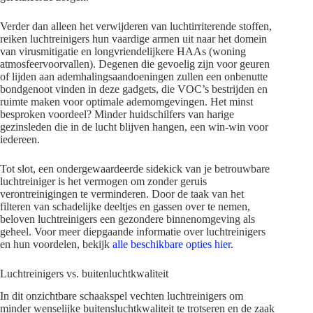
Verder dan alleen het verwijderen van luchtirriterende stoffen,
reiken luchtreinigers hun vaardige armen uit naar het domein
van virusmitigatie en longvriendelijkere HAAs (woning
atmosfeervoorvallen). Degenen die gevoelig zijn voor geuren
of lijden aan ademhalingsaandoeningen zullen een onbenutte
bondgenoot vinden in deze gadgets, die VOC’s bestrijden en
ruimte maken voor optimale ademomgevingen. Het minst
besproken voordeel? Minder huidschilfers van harige
gezinsleden die in de lucht blijven hangen, een win-win voor
iedereen.
Tot slot, een ondergewaardeerde sidekick van je betrouwbare
luchtreiniger is het vermogen om zonder geruis
verontreinigingen te verminderen. Door de taak van het
filteren van schadelijke deeltjes en gassen over te nemen,
beloven luchtreinigers een gezondere binnenomgeving als
geheel. Voor meer diepgaande informatie over luchtreinigers
en hun voordelen, bekijk
alle beschikbare opties hier
.
Luchtreinigers vs. buitenluchtkwaliteit
In dit onzichtbare schaakspel vechten luchtreinigers om
minder wenselijke buitensluchtkwaliteit te trotseren en de zaak