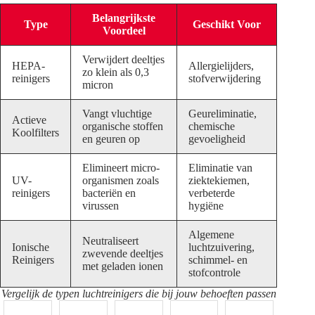
Belangrijkste
Type
Geschikt Voor
Voordeel
Verwijdert deeltjes
HEPA-
Allergielijders,
zo klein als 0,3
reinigers
stofverwijdering
micron
Vangt vluchtige
Geureliminatie,
Actieve
organische stoffen
chemische
Koolfilters
en geuren op
gevoeligheid
Elimineert micro-
Eliminatie van
UV-
organismen zoals
ziektekiemen,
reinigers
bacteriën en
verbeterde
virussen
hygiëne
Algemene
Neutraliseert
Ionische
luchtzuivering,
zwevende deeltjes
Reinigers
schimmel- en
met geladen ionen
stofcontrole
Vergelijk de typen luchtreinigers die bij jouw behoeften passen