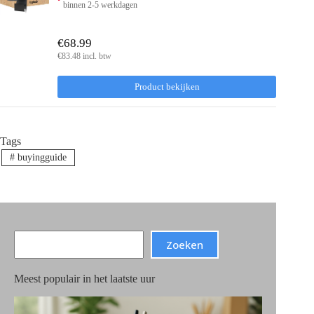
binnen 2-5 werkdagen
€68.99
€83.48 incl. btw
Product bekijken
Tags
#
buyingguide
Search
Zoeken
Meest populair in het laatste uur