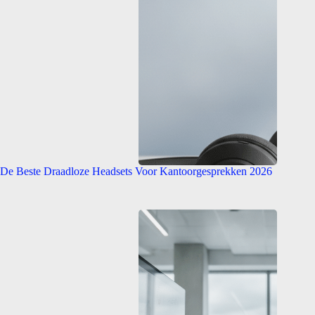
De Beste Draadloze Headsets Voor Kantoorgesprekken 2026