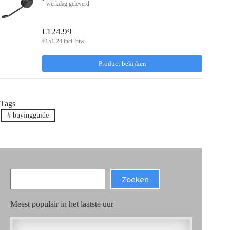
werkdag geleverd
€124.99
€151.24 incl. btw
Product bekijken
Tags
#
buyingguide
Search
Zoeken
Meest populair in het laatste uur