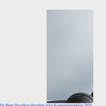
De Beste Draadloze Headsets Voor Kantoorgesprekken 2026