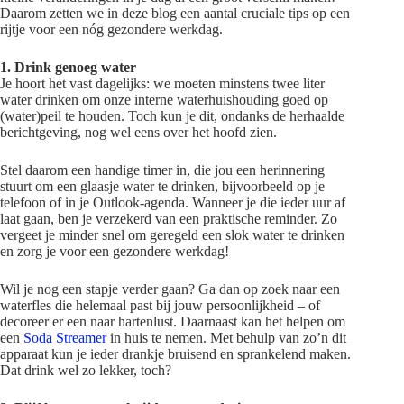
Daarom zetten we in deze blog een aantal cruciale tips op een
rijtje voor een nóg gezondere werkdag.
1. Drink genoeg water
Je hoort het vast dagelijks: we moeten minstens twee liter
water drinken om onze interne waterhuishouding goed op
(water)peil te houden. Toch kun je dit, ondanks de herhaalde
berichtgeving, nog wel eens over het hoofd zien.
Stel daarom een handige timer in, die jou een herinnering
stuurt om een glaasje water te drinken, bijvoorbeeld op je
telefoon of in je Outlook-agenda. Wanneer je die ieder uur af
laat gaan, ben je verzekerd van een praktische reminder. Zo
vergeet je minder snel om geregeld een slok water te drinken
en zorg je voor een gezondere werkdag!
Wil je nog een stapje verder gaan? Ga dan op zoek naar een
waterfles die helemaal past bij jouw persoonlijkheid – of
decoreer er een naar hartenlust. Daarnaast kan het helpen om
een
Soda Streamer
in huis te nemen. Met behulp van zo’n dit
apparaat kun je ieder drankje bruisend en sprankelend maken.
Dat drink wel zo lekker, toch?