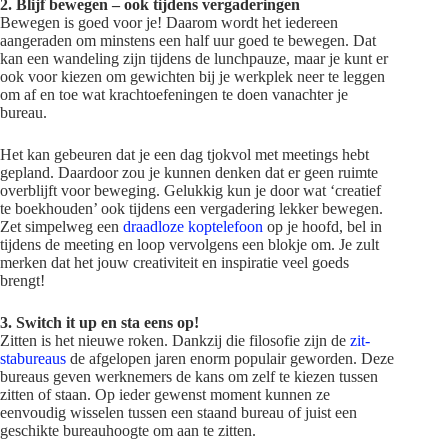
2. Blijf bewegen – ook tijdens vergaderingen
Bewegen is goed voor je! Daarom wordt het iedereen
aangeraden om minstens een half uur goed te bewegen. Dat
kan een wandeling zijn tijdens de lunchpauze, maar je kunt er
ook voor kiezen om gewichten bij je werkplek neer te leggen
om af en toe wat krachtoefeningen te doen vanachter je
bureau.
Het kan gebeuren dat je een dag tjokvol met meetings hebt
gepland. Daardoor zou je kunnen denken dat er geen ruimte
overblijft voor beweging. Gelukkig kun je door wat ‘creatief
te boekhouden’ ook tijdens een vergadering lekker bewegen.
Zet simpelweg een
draadloze koptelefoon
op je hoofd, bel in
tijdens de meeting en loop vervolgens een blokje om. Je zult
merken dat het jouw creativiteit en inspiratie veel goeds
brengt!
3. Switch it up en sta eens op!
Zitten is het nieuwe roken. Dankzij die filosofie zijn de
zit-
stabureaus
de afgelopen jaren enorm populair geworden. Deze
bureaus geven werknemers de kans om zelf te kiezen tussen
zitten of staan. Op ieder gewenst moment kunnen ze
eenvoudig wisselen tussen een staand bureau of juist een
geschikte bureauhoogte om aan te zitten.