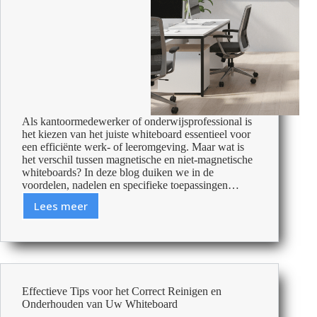
Als kantoormedewerker of onderwijsprofessional is
het kiezen van het juiste whiteboard essentieel voor
een efficiënte werk- of leeromgeving. Maar wat is
het verschil tussen magnetische en niet-magnetische
whiteboards? In deze blog duiken we in de
voordelen, nadelen en specifieke toepassingen…
Lees meer
Magnetisch
vs.
niet-
magnetisch
whiteboard:
Wat
Effectieve Tips voor het Correct Reinigen en
is
Onderhouden van Uw Whiteboard
het