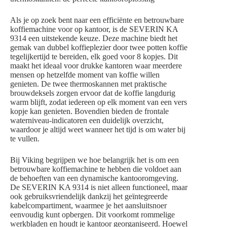
Als je op zoek bent naar een efficiënte en betrouwbare
koffiemachine voor op kantoor, is de SEVERIN KA
9314 een uitstekende keuze. Deze machine biedt het
gemak van dubbel koffieplezier door twee potten koffie
tegelijkertijd te bereiden, elk goed voor 8 kopjes. Dit
maakt het ideaal voor drukke kantoren waar meerdere
mensen op hetzelfde moment van koffie willen
genieten. De twee thermoskannen met praktische
brouwdeksels zorgen ervoor dat de koffie langdurig
warm blijft, zodat iedereen op elk moment van een vers
kopje kan genieten. Bovendien bieden de frontale
waterniveau-indicatoren een duidelijk overzicht,
waardoor je altijd weet wanneer het tijd is om water bij
te vullen.
Bij Viking begrijpen we hoe belangrijk het is om een
betrouwbare koffiemachine te hebben die voldoet aan
de behoeften van een dynamische kantooromgeving.
De SEVERIN KA 9314 is niet alleen functioneel, maar
ook gebruiksvriendelijk dankzij het geïntegreerde
kabelcompartiment, waarmee je het aansluitsnoer
eenvoudig kunt opbergen. Dit voorkomt rommelige
werkbladen en houdt je kantoor georganiseerd. Hoewel