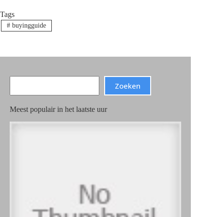
Tags
#
buyingguide
Search
Zoeken
Meest populair in het laatste uur