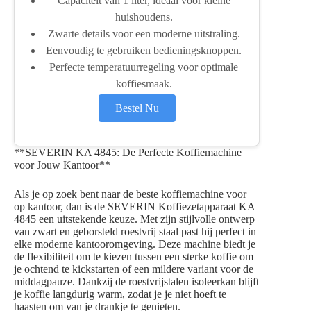
Capaciteit van 1 liter, ideaal voor kleine
huishoudens.
Zwarte details voor een moderne uitstraling.
Eenvoudig te gebruiken bedieningsknoppen.
Perfecte temperatuurregeling voor optimale
koffiesmaak.
Bestel Nu
**SEVERIN KA 4845: De Perfecte Koffiemachine
voor Jouw Kantoor**
Als je op zoek bent naar de beste koffiemachine voor
op kantoor, dan is de SEVERIN Koffiezetapparaat KA
4845 een uitstekende keuze. Met zijn stijlvolle ontwerp
van zwart en geborsteld roestvrij staal past hij perfect in
elke moderne kantooromgeving. Deze machine biedt je
de flexibiliteit om te kiezen tussen een sterke koffie om
je ochtend te kickstarten of een mildere variant voor de
middagpauze. Dankzij de roestvrijstalen isoleerkan blijft
je koffie langdurig warm, zodat je je niet hoeft te
haasten om van je drankje te genieten.