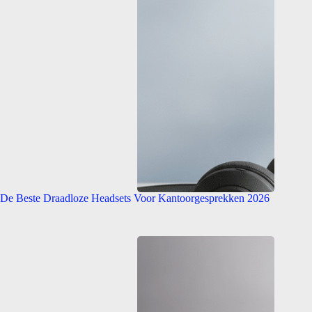
De Beste Draadloze Headsets Voor Kantoorgesprekken 2026